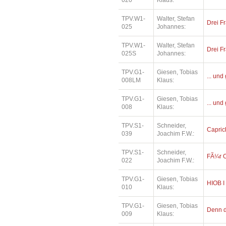
020
Klaus:
TPV.W1-
Walter, Stefan
Drei Fr
025
Johannes:
TPV.W1-
Walter, Stefan
Drei Fr
025S
Johannes:
TPV.G1-
Giesen, Tobias
... und
008LM
Klaus:
TPV.G1-
Giesen, Tobias
... und
008
Klaus:
TPV.S1-
Schneider,
Capric
039
Joachim F.W.:
TPV.S1-
Schneider,
FÃ¼r O
022
Joachim F.W.:
TPV.G1-
Giesen, Tobias
HIOB I
010
Klaus:
TPV.G1-
Giesen, Tobias
Denn di
009
Klaus: