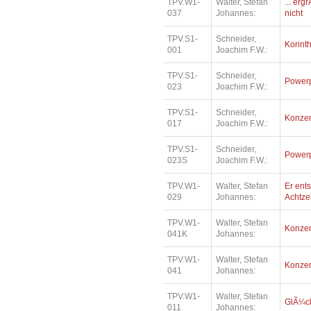
TPV.W1-
Walter, Stefan
... erg
037
Johannes:
nicht
TPV.S1-
Schneider,
Korinth
001
Joachim F.W.:
TPV.S1-
Schneider,
Power
023
Joachim F.W.:
TPV.S1-
Schneider,
Konzer
017
Joachim F.W.:
TPV.S1-
Schneider,
Power
023S
Joachim F.W.:
TPV.W1-
Walter, Stefan
Er ents
029
Johannes:
Achtz
TPV.W1-
Walter, Stefan
Konzer
041K
Johannes:
TPV.W1-
Walter, Stefan
Konzer
041
Johannes:
TPV.W1-
Walter, Stefan
GlÃ¼ck
011
Johannes: