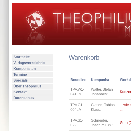
Warenkorb
Startseite
Verlagsverzeichnis
Komponisten
Termine
Bestellnr.
Komponist
Werkti
Specials
Über Theophilius
TPV.W1-
Walter, Stefan
Konzer
Kontakt
041LM
Johannes:
Datenschutz
TPV.G1-
Giesen, Tobias
... wi
004LM
Klaus:
...
TPV.S1-
Schneider,
Guru (
029
Joachim F.W.: