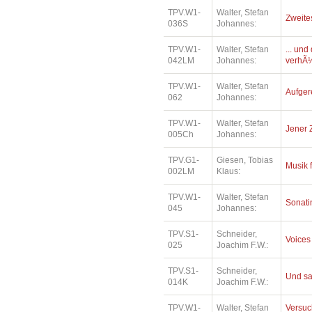
TPV.W1-
Walter, Stefan
Zweite
036S
Johannes:
TPV.W1-
Walter, Stefan
... un
042LM
Johannes:
verhÃ¼
TPV.W1-
Walter, Stefan
Aufger
062
Johannes:
TPV.W1-
Walter, Stefan
Jener 
005Ch
Johannes:
TPV.G1-
Giesen, Tobias
Musik 
002LM
Klaus:
TPV.W1-
Walter, Stefan
Sonatin
045
Johannes:
TPV.S1-
Schneider,
Voices
025
Joachim F.W.:
TPV.S1-
Schneider,
Und sa
014K
Joachim F.W.:
TPV.W1-
Walter, Stefan
Versuc