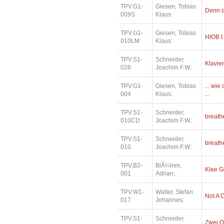
TPV.G1-
Giesen, Tobias
Denn di
009S
Klaus:
TPV.G1-
Giesen, Tobias
HIOB I
010LM
Klaus:
TPV.S1-
Schneider,
Klavier
026
Joachim F.W.:
TPV.G1-
Giesen, Tobias
... wi
004
Klaus:
...
TPV.S1-
Schneider,
breath
010CD
Joachim F.W.:
TPV.S1-
Schneider,
breath
010
Joachim F.W.:
TPV.B2-
BlÃ¼mm,
Klee 
001
Adrian:
TPV.W1-
Walter, Stefan
Not A 
017
Johannes:
TPV.S1-
Schneider,
Zwei O