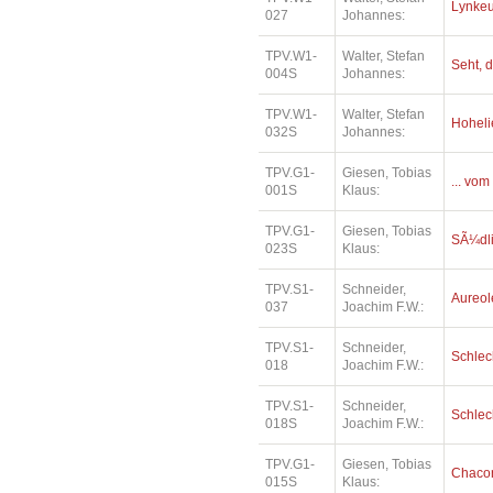
Lynkeu
027
Johannes:
TPV.W1-
Walter, Stefan
Seht, d
004S
Johannes:
TPV.W1-
Walter, Stefan
Hoheli
032S
Johannes:
TPV.G1-
Giesen, Tobias
... vom
001S
Klaus:
TPV.G1-
Giesen, Tobias
SÃ¼dl
023S
Klaus:
TPV.S1-
Schneider,
Aureol
037
Joachim F.W.:
TPV.S1-
Schneider,
Schlec
018
Joachim F.W.:
TPV.S1-
Schneider,
Schlec
018S
Joachim F.W.:
TPV.G1-
Giesen, Tobias
Chaco
015S
Klaus: