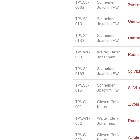
TPV.S1-
Schneider,
Zweites
006S
Joachim F.W.:
TPV.S1-
Schneider,
Und sa
013
Joachim F.W.:
TPV.S1-
Schneider,
Und sa
013S
Joachim F.W.:
TPV.W1-
Walter, Stefan
Raumm
053
Johannes:
TPV.S1-
Schneider,
St. Vit
016S
Joachim F.W.:
TPV.S1-
Schneider,
St. Vit
016
Joachim F.W.:
TPV.G1-
Giesen, Tobias
... vom
001
Klaus:
TPV.W1-
Walter, Stefan
Raumm
052
Johannes:
TPV.G1-
Giesen, Tobias
Abfuhr