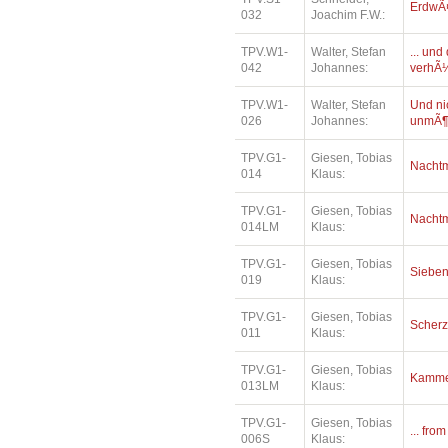
ErdwÃ¤
032
Joachim F.W.:
TPV.W1-
Walter, Stefan
... un
042
Johannes:
verhÃ¼
TPV.W1-
Walter, Stefan
Und ni
026
Johannes:
unmÃ¶
TPV.G1-
Giesen, Tobias
Nacht
014
Klaus:
TPV.G1-
Giesen, Tobias
Nacht
014LM
Klaus:
TPV.G1-
Giesen, Tobias
Siebe
019
Klaus:
TPV.G1-
Giesen, Tobias
Scher
011
Klaus:
TPV.G1-
Giesen, Tobias
Kamme
013LM
Klaus:
TPV.G1-
Giesen, Tobias
... fro
006S
Klaus: