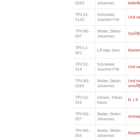
028S
Johannes:
betref
TPV.S1-
Schneider,
Und sa
014S
Joachim F.W.:
TPV.W1-
Walter, Stefan
SchÃ¶
007
Johannes:
TPV.L1-
LÃ¼tge, Ines:
Klavie
002
TPV.S1-
Schneider,
Und sa
014
Joachim F.W.:
TPV.W1-
Walter, Stefan
Und ni
026S
Johannes:
unmÃ¶
TPV.G1-
Giesen, Tobias
R. I. P.
016
Klaus:
TPV.W1-
Walter, Stefan
Archet
057
Johannes:
TPV.W1-
Walter, Stefan
Raumm
054
Johannes: