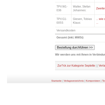
TPV.W1-
Walter, Stefan
Zweite
036
Johannes:
TPV.G1-
Giesen, Tobias
... wi
005S
Klaus:
...
Versandkosten
Gesamt (inkl. MWSt)
Wir werden uns mit Ihnen in Verbindun
Zur?ck zur Kategorie Septette
| |
Verl
Startseite
|
Verlagsverzeichnis
|
Komponisten
|
Te