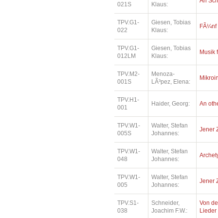
An Sc
021S
Klaus:
TPV.G1-
Giesen, Tobias
FÃ¼nf
022
Klaus:
TPV.G1-
Giesen, Tobias
Musik 
012LM
Klaus:
TPV.M2-
Menoza-
Mikroi
001S
LÃ³pez, Elena:
TPV.H1-
Haider, Georg:
An oth
001
TPV.W1-
Walter, Stefan
Jener 
005S
Johannes:
TPV.W1-
Walter, Stefan
Archety
048
Johannes:
TPV.W1-
Walter, Stefan
Jener 
005
Johannes:
TPV.S1-
Schneider,
Von de
038
Joachim F.W.:
Lieder