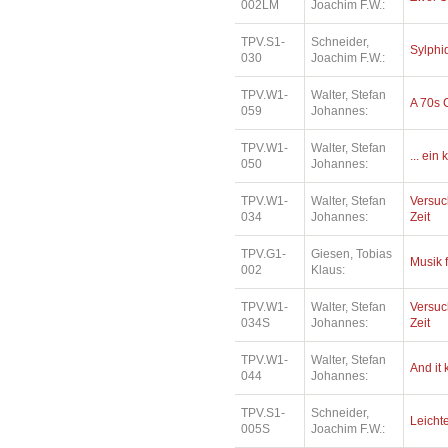
002LM
Joachim F.W.:
TPV.S1-
Schneider,
Sylphi
030
Joachim F.W.:
TPV.W1-
Walter, Stefan
A 70s 
059
Johannes:
TPV.W1-
Walter, Stefan
... ein
050
Johannes:
TPV.W1-
Walter, Stefan
Versuc
034
Johannes:
Zeit
TPV.G1-
Giesen, Tobias
Musik 
002
Klaus:
TPV.W1-
Walter, Stefan
Versuc
034S
Johannes:
Zeit
TPV.W1-
Walter, Stefan
And it
044
Johannes:
TPV.S1-
Schneider,
Leichte
005S
Joachim F.W.: