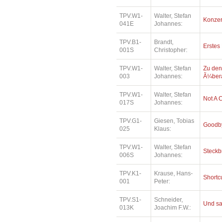
TPV.W1-
Walter, Stefan
Konzer
041E
Johannes:
TPV.B1-
Brandt,
Erstes
001S
Christopher:
TPV.W1-
Walter, Stefan
Zu den
003
Johannes:
Ã¼bera
TPV.W1-
Walter, Stefan
Not A 
017S
Johannes:
TPV.G1-
Giesen, Tobias
Goodby
025
Klaus:
TPV.W1-
Walter, Stefan
Steckb
006S
Johannes:
TPV.K1-
Krause, Hans-
Shortc
001
Peter:
TPV.S1-
Schneider,
Und sa
013K
Joachim F.W.: