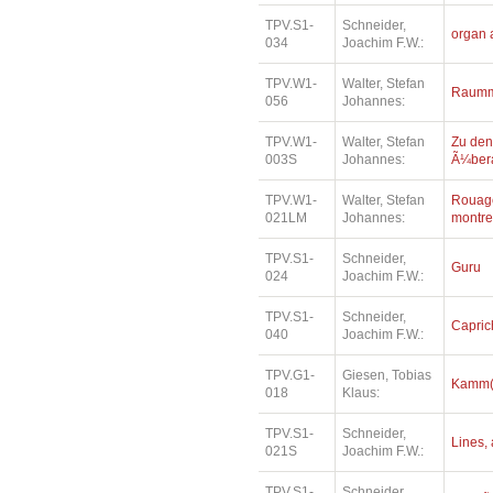
TPV.S1-
Schneider,
organ 
034
Joachim F.W.:
TPV.W1-
Walter, Stefan
Raumm
056
Johannes:
TPV.W1-
Walter, Stefan
Zu den
003S
Johannes:
Ã¼bera
TPV.W1-
Walter, Stefan
Rouage
021LM
Johannes:
montre
TPV.S1-
Schneider,
Guru
024
Joachim F.W.:
TPV.S1-
Schneider,
Capric
040
Joachim F.W.:
TPV.G1-
Giesen, Tobias
Kamm(e
018
Klaus:
TPV.S1-
Schneider,
Lines, 
021S
Joachim F.W.:
TPV.S1-
Schneider,