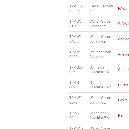
TPV.G1-
Giesen, Tobias
FÃ¼nf
022LM
Klaus:
TPV.W1-
Walter, Stefan
GlÃ¼ck
011S
Johannes:
TPV.W1-
Walter, Stefan
Arie de
040K
Johannes:
TPV.W1-
Walter, Stefan
Arie de
040S
Johannes:
TPV.S1-
Schneider,
Capric
036
Joachim F.W.:
TPV.S1-
Schneider,
Erstes 
009S
Joachim F.W.:
TPV.W1-
Walter, Stefan
Lynkeu
027S
Johannes:
TPV.S1-
Schneider,
Rainm
004
Joachim F.W.:
TPV.W1-
Walter, Stefan