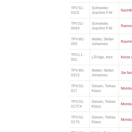
TPV.S1-
Schneider,
Nachtl
011S
Joachim F.W.:
TPV.S1-
Schneider,
Rainm
004S
Joachim F.W.:
TPV.W1-
Walter, Stefan
Raumm
055
Johannes:
TPV.L1-
LÃ¼tge, Ines:
Kerze 
001
TPV.W1-
Walter, Stefan
Sie fa
031S
Johannes:
TPV.G1-
Giesen, Tobias
Mondu
017
Klaus:
TPV.G1-
Giesen, Tobias
Mondu
017Ch
Klaus:
TPV.G1-
Giesen, Tobias
Mondu
017S
Klaus: