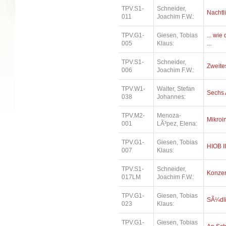
TPV.S1-
Schneider,
Nachtl
011
Joachim F.W.:
TPV.G1-
Giesen, Tobias
... wi
005
Klaus:
...
TPV.S1-
Schneider,
Zweites
006
Joachim F.W.:
TPV.W1-
Walter, Stefan
Sechs 
038
Johannes:
TPV.M2-
Menoza-
Mikroi
001
LÃ³pez, Elena:
TPV.G1-
Giesen, Tobias
HIOB II
007
Klaus:
TPV.S1-
Schneider,
Konzer
017LM
Joachim F.W.:
TPV.G1-
Giesen, Tobias
SÃ¼dl
023
Klaus:
TPV.G1-
Giesen, Tobias