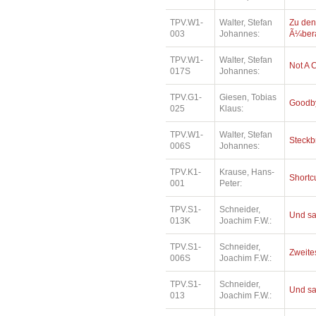
TPV.W1-
Walter, Stefan
Zu den
003
Johannes:
Ã¼bera
TPV.W1-
Walter, Stefan
Not A 
017S
Johannes:
TPV.G1-
Giesen, Tobias
Goodby
025
Klaus:
TPV.W1-
Walter, Stefan
Steckb
006S
Johannes:
TPV.K1-
Krause, Hans-
Shortc
001
Peter:
TPV.S1-
Schneider,
Und sa
013K
Joachim F.W.:
TPV.S1-
Schneider,
Zweites
006S
Joachim F.W.:
TPV.S1-
Schneider,
Und sa
013
Joachim F.W.: