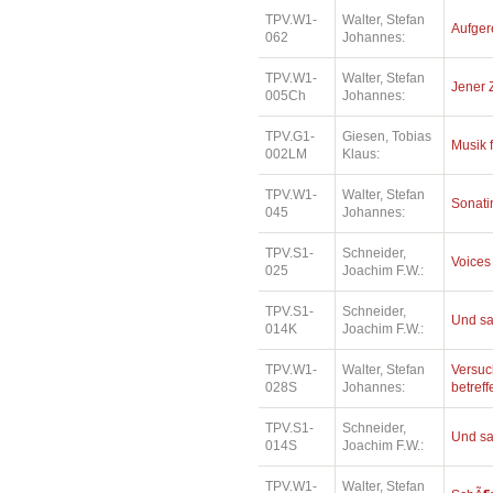
TPV.W1-
Walter, Stefan
Aufger
062
Johannes:
TPV.W1-
Walter, Stefan
Jener 
005Ch
Johannes:
TPV.G1-
Giesen, Tobias
Musik 
002LM
Klaus:
TPV.W1-
Walter, Stefan
Sonatin
045
Johannes:
TPV.S1-
Schneider,
Voices
025
Joachim F.W.:
TPV.S1-
Schneider,
Und sa
014K
Joachim F.W.:
TPV.W1-
Walter, Stefan
Versuc
028S
Johannes:
betref
TPV.S1-
Schneider,
Und sa
014S
Joachim F.W.:
TPV.W1-
Walter, Stefan