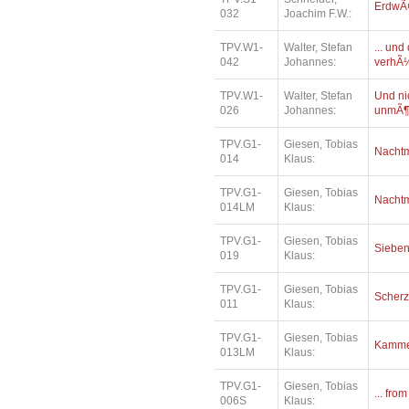
ErdwÃ¤
032
Joachim F.W.:
TPV.W1-
Walter, Stefan
... un
042
Johannes:
verhÃ¼
TPV.W1-
Walter, Stefan
Und ni
026
Johannes:
unmÃ¶
TPV.G1-
Giesen, Tobias
Nacht
014
Klaus:
TPV.G1-
Giesen, Tobias
Nacht
014LM
Klaus:
TPV.G1-
Giesen, Tobias
Siebe
019
Klaus:
TPV.G1-
Giesen, Tobias
Scher
011
Klaus:
TPV.G1-
Giesen, Tobias
Kamme
013LM
Klaus:
TPV.G1-
Giesen, Tobias
... fro
006S
Klaus: