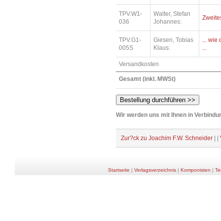
TPV.W1-
Walter, Stefan
Zweite
036
Johannes:
TPV.G1-
Giesen, Tobias
... wi
005S
Klaus:
...
Versandkosten
Gesamt (inkl. MWSt)
Wir werden uns mit Ihnen in Verbindun
Zur?ck zu Joachim F.W. Schneider
| |
Startseite
|
Verlagsverzeichnis
|
Komponisten
|
Te