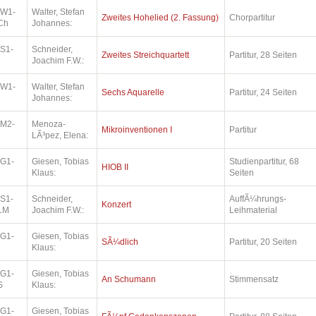
.W1-
Walter, Stefan
Zweites Hohelied (2. Fassung)
Chorpartitur
Ch
Johannes:
.S1-
Schneider,
Zweites Streichquartett
Partitur, 28 Seiten
Joachim F.W.:
.W1-
Walter, Stefan
Sechs Aquarelle
Partitur, 24 Seiten
Johannes:
.M2-
Menoza-
Mikroinventionen I
Partitur
LÃ³pez, Elena:
.G1-
Giesen, Tobias
Studienpartitur, 68
HIOB II
Klaus:
Seiten
.S1-
Schneider,
AuffÃ¼hrungs-
Konzert
LM
Joachim F.W.:
Leihmaterial
.G1-
Giesen, Tobias
SÃ¼dlich
Partitur, 20 Seiten
Klaus:
.G1-
Giesen, Tobias
An Schumann
Stimmensatz
S
Klaus:
.G1-
Giesen, Tobias