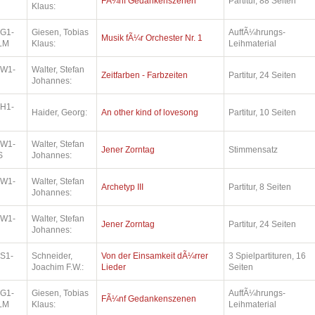
FÃ¼nf Gedankenszenen
Partitur, 88 Seiten
Klaus:
.G1-
Giesen, Tobias
AuffÃ¼hrungs-
Musik fÃ¼r Orchester Nr. 1
LM
Klaus:
Leihmaterial
.W1-
Walter, Stefan
Zeitfarben - Farbzeiten
Partitur, 24 Seiten
Johannes:
.H1-
Haider, Georg:
An other kind of lovesong
Partitur, 10 Seiten
.W1-
Walter, Stefan
Jener Zorntag
Stimmensatz
S
Johannes:
.W1-
Walter, Stefan
Archetyp III
Partitur, 8 Seiten
Johannes:
.W1-
Walter, Stefan
Jener Zorntag
Partitur, 24 Seiten
Johannes:
.S1-
Schneider,
Von der Einsamkeit dÃ¼rrer
3 Spielpartituren, 16
Joachim F.W.:
Lieder
Seiten
.G1-
Giesen, Tobias
AuffÃ¼hrungs-
FÃ¼nf Gedankenszenen
LM
Klaus:
Leihmaterial