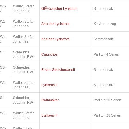
.W1-
Walter, Stefan
GlÃ¼cklicher Lynkeus!
Stimmensatz
S
Johannes:
.W1-
Walter, Stefan
Arie der Lysistrate
Klavierauszug
K
Johannes:
.W1-
Walter, Stefan
Arie der Lysistrate
Stimmensatz
S
Johannes:
.S1-
Schneider,
Caprichos
Partitur, 4 Seiten
Joachim F.W.:
.S1-
Schneider,
Erstes Streichquartett
Stimmensatz
S
Joachim F.W.:
.W1-
Walter, Stefan
Lynkeus II
Stimmensatz
S
Johannes:
.S1-
Schneider,
Rainmaker
Partitur, 20 Seiten
Joachim F.W.:
.W1-
Walter, Stefan
Lynkeus II
Partitur, 28 Seiten
Johannes:
.W1-
Walter, Stefan