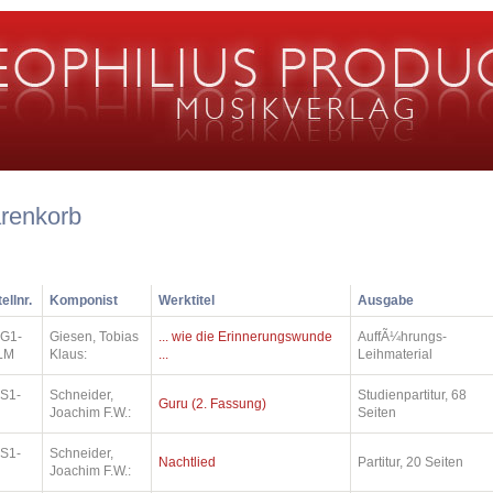
renkorb
ellnr.
Komponist
Werktitel
Ausgabe
.G1-
Giesen, Tobias
... wie die Erinnerungswunde
AuffÃ¼hrungs-
LM
Klaus:
...
Leihmaterial
.S1-
Schneider,
Studienpartitur, 68
Guru (2. Fassung)
Joachim F.W.:
Seiten
.S1-
Schneider,
Nachtlied
Partitur, 20 Seiten
Joachim F.W.: