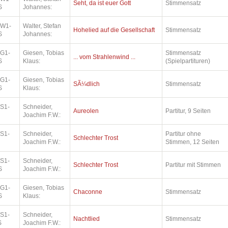
Seht, da ist euer Gott
Stimmensatz
S
Johannes:
.W1-
Walter, Stefan
Hohelied auf die Gesellschaft
Stimmensatz
S
Johannes:
.G1-
Giesen, Tobias
Stimmensatz
... vom Strahlenwind ...
S
Klaus:
(Spielpartituren)
.G1-
Giesen, Tobias
SÃ¼dlich
Stimmensatz
S
Klaus:
.S1-
Schneider,
Aureolen
Partitur, 9 Seiten
Joachim F.W.:
.S1-
Schneider,
Partitur ohne
Schlechter Trost
Joachim F.W.:
Stimmen, 12 Seiten
.S1-
Schneider,
Schlechter Trost
Partitur mit Stimmen
S
Joachim F.W.:
.G1-
Giesen, Tobias
Chaconne
Stimmensatz
S
Klaus:
.S1-
Schneider,
Nachtlied
Stimmensatz
S
Joachim F.W.: