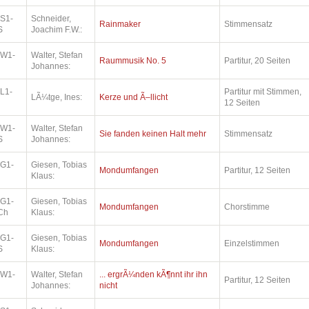
.S1-
Schneider,
Rainmaker
Stimmensatz
S
Joachim F.W.:
.W1-
Walter, Stefan
Raummusik No. 5
Partitur, 20 Seiten
Johannes:
L1-
Partitur mit Stimmen,
LÃ¼tge, Ines:
Kerze und Ã–llicht
12 Seiten
.W1-
Walter, Stefan
Sie fanden keinen Halt mehr
Stimmensatz
S
Johannes:
.G1-
Giesen, Tobias
Mondumfangen
Partitur, 12 Seiten
Klaus:
.G1-
Giesen, Tobias
Mondumfangen
Chorstimme
Ch
Klaus:
.G1-
Giesen, Tobias
Mondumfangen
Einzelstimmen
S
Klaus:
.W1-
Walter, Stefan
... ergrÃ¼nden kÃ¶nnt ihr ihn
Partitur, 12 Seiten
Johannes:
nicht