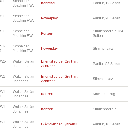
.S1-
Schneider,
Korinther!
Partitur, 12 Seiten
Joachim F.W.:
.S1-
Schneider,
Powerplay
Partitur, 28 Seiten
Joachim F.W.:
.S1-
Schneider,
Studienpartitur, 124
Konzert
Joachim F.W.:
Seiten
.S1-
Schneider,
Powerplay
Stimmensatz
S
Joachim F.W.:
.W1-
Walter, Stefan
Er entstieg der Gruft mit
Partitur, 52 Seiten
Johannes:
Achtzehn
.W1-
Walter, Stefan
Er entstieg der Gruft mit
Stimmensatz
S
Johannes:
Achtzehn
.W1-
Walter, Stefan
Konzert
Klavierauszug
K
Johannes:
.W1-
Walter, Stefan
Konzert
Studienpartitur
Johannes:
.W1-
Walter, Stefan
GlÃ¼cklicher Lynkeus!
Partitur, 16 Seiten
Johannes: