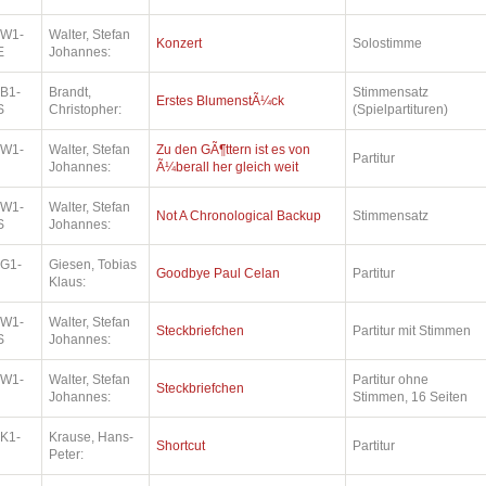
.W1-
Walter, Stefan
Konzert
Solostimme
E
Johannes:
.B1-
Brandt,
Stimmensatz
Erstes BlumenstÃ¼ck
S
Christopher:
(Spielpartituren)
.W1-
Walter, Stefan
Zu den GÃ¶ttern ist es von
Partitur
Johannes:
Ã¼berall her gleich weit
.W1-
Walter, Stefan
Not A Chronological Backup
Stimmensatz
S
Johannes:
.G1-
Giesen, Tobias
Goodbye Paul Celan
Partitur
Klaus:
.W1-
Walter, Stefan
Steckbriefchen
Partitur mit Stimmen
S
Johannes:
.W1-
Walter, Stefan
Partitur ohne
Steckbriefchen
Johannes:
Stimmen, 16 Seiten
.K1-
Krause, Hans-
Shortcut
Partitur
Peter: