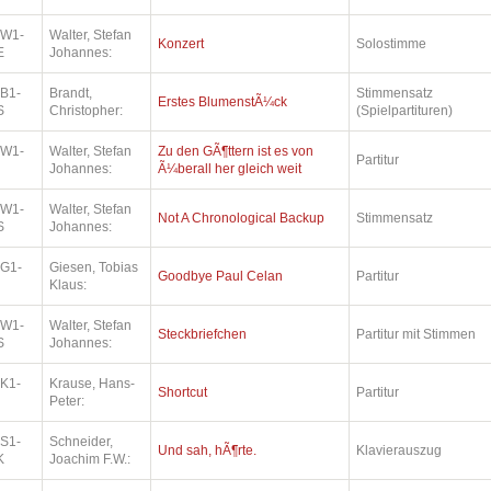
.W1-
Walter, Stefan
Konzert
Solostimme
E
Johannes:
.B1-
Brandt,
Stimmensatz
Erstes BlumenstÃ¼ck
S
Christopher:
(Spielpartituren)
.W1-
Walter, Stefan
Zu den GÃ¶ttern ist es von
Partitur
Johannes:
Ã¼berall her gleich weit
.W1-
Walter, Stefan
Not A Chronological Backup
Stimmensatz
S
Johannes:
.G1-
Giesen, Tobias
Goodbye Paul Celan
Partitur
Klaus:
.W1-
Walter, Stefan
Steckbriefchen
Partitur mit Stimmen
S
Johannes:
.K1-
Krause, Hans-
Shortcut
Partitur
Peter:
.S1-
Schneider,
Und sah, hÃ¶rte.
Klavierauszug
K
Joachim F.W.: