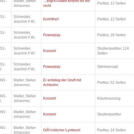
.W1-
Walter, Stefan
... ergrÃ¼nden kÃ¶nnt ihr ihn
Partitur, 12 Seiten
Johannes:
nicht
.S1-
Schneider,
Korinther!
Partitur, 12 Seiten
Joachim F.W.:
.S1-
Schneider,
Powerplay
Partitur, 28 Seiten
Joachim F.W.:
.S1-
Schneider,
Studienpartitur, 124
Konzert
Joachim F.W.:
Seiten
.S1-
Schneider,
Powerplay
Stimmensatz
S
Joachim F.W.:
.W1-
Walter, Stefan
Er entstieg der Gruft mit
Partitur, 52 Seiten
Johannes:
Achtzehn
.W1-
Walter, Stefan
Konzert
Klavierauszug
K
Johannes:
.W1-
Walter, Stefan
Konzert
Studienpartitur
Johannes:
.W1-
Walter, Stefan
GlÃ¼cklicher Lynkeus!
Partitur, 16 Seiten
Johannes: