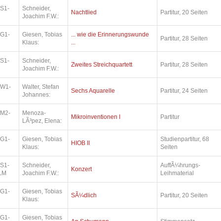
.S1-
Schneider,
Nachtlied
Partitur, 20 Seiten
Joachim F.W.:
.G1-
Giesen, Tobias
... wie die Erinnerungswunde
Partitur, 28 Seiten
Klaus:
...
.S1-
Schneider,
Zweites Streichquartett
Partitur, 28 Seiten
Joachim F.W.:
.W1-
Walter, Stefan
Sechs Aquarelle
Partitur, 24 Seiten
Johannes:
.M2-
Menoza-
Mikroinventionen I
Partitur
LÃ³pez, Elena:
.G1-
Giesen, Tobias
Studienpartitur, 68
HIOB II
Klaus:
Seiten
.S1-
Schneider,
AuffÃ¼hrungs-
Konzert
LM
Joachim F.W.:
Leihmaterial
.G1-
Giesen, Tobias
SÃ¼dlich
Partitur, 20 Seiten
Klaus:
.G1-
Giesen, Tobias