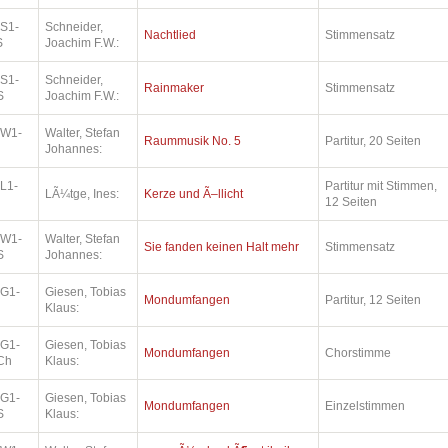
.S1-
Schneider,
Nachtlied
Stimmensatz
S
Joachim F.W.:
.S1-
Schneider,
Rainmaker
Stimmensatz
S
Joachim F.W.:
.W1-
Walter, Stefan
Raummusik No. 5
Partitur, 20 Seiten
Johannes:
L1-
Partitur mit Stimmen,
LÃ¼tge, Ines:
Kerze und Ã–llicht
12 Seiten
.W1-
Walter, Stefan
Sie fanden keinen Halt mehr
Stimmensatz
S
Johannes:
.G1-
Giesen, Tobias
Mondumfangen
Partitur, 12 Seiten
Klaus:
.G1-
Giesen, Tobias
Mondumfangen
Chorstimme
Ch
Klaus:
.G1-
Giesen, Tobias
Mondumfangen
Einzelstimmen
S
Klaus: