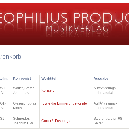
renkorb
ellnr.
Komponist
Werktitel
Ausgabe
.W1-
Walter, Stefan
AuffÃ¼hrungs-
Konzert
LM
Johannes:
Leihmaterial
.G1-
Giesen, Tobias
... wie die Erinnerungswunde
AuffÃ¼hrungs-
LM
Klaus:
...
Leihmaterial
.S1-
Schneider,
Studienpartitur, 68
Guru (2. Fassung)
Joachim F.W.:
Seiten