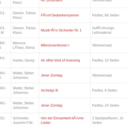
An Schumann
Stimmensatz
S
Klaus:
.G1-
Giesen, Tobias
FÃ¼nf Gedankenszenen
Partitur, 88 Seiten
Klaus:
.G1-
Giesen, Tobias
AuffÃ¼hrungs-
Musik fÃ¼r Orchester Nr. 1
LM
Klaus:
Leihmaterial
.M2-
Menoza-
Mikroinventionen I
Stimmensatz
S
LÃ³pez, Elena:
.H1-
Haider, Georg:
An other kind of lovesong
Partitur, 10 Seiten
.W1-
Walter, Stefan
Jener Zorntag
Stimmensatz
S
Johannes:
.W1-
Walter, Stefan
Archetyp III
Partitur, 8 Seiten
Johannes:
.W1-
Walter, Stefan
Jener Zorntag
Partitur, 24 Seiten
Johannes:
.S1-
Schneider,
Von der Einsamkeit dÃ¼rrer
3 Spielpartituren, 16
Joachim F.W.:
Lieder
Seiten