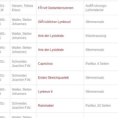
.G1-
Giesen, Tobias
AuffÃ¼hrungs-
FÃ¼nf Gedankenszenen
LM
Klaus:
Leihmaterial
.W1-
Walter, Stefan
GlÃ¼cklicher Lynkeus!
Stimmensatz
S
Johannes:
.W1-
Walter, Stefan
Arie der Lysistrate
Klavierauszug
K
Johannes:
.W1-
Walter, Stefan
Arie der Lysistrate
Stimmensatz
S
Johannes:
.S1-
Schneider,
Caprichos
Partitur, 4 Seiten
Joachim F.W.:
.S1-
Schneider,
Erstes Streichquartett
Stimmensatz
S
Joachim F.W.:
.W1-
Walter, Stefan
Lynkeus II
Stimmensatz
S
Johannes:
.S1-
Schneider,
Rainmaker
Partitur, 20 Seiten
Joachim F.W.:
.W1-
Walter, Stefan