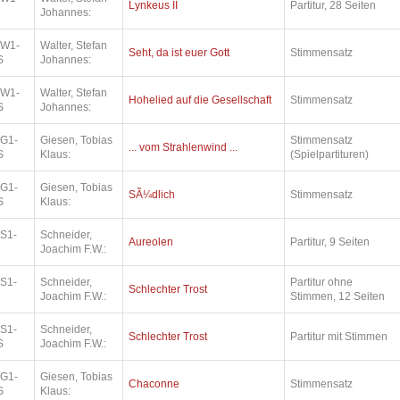
Lynkeus II
Partitur, 28 Seiten
Johannes:
.W1-
Walter, Stefan
Seht, da ist euer Gott
Stimmensatz
S
Johannes:
.W1-
Walter, Stefan
Hohelied auf die Gesellschaft
Stimmensatz
S
Johannes:
.G1-
Giesen, Tobias
Stimmensatz
... vom Strahlenwind ...
S
Klaus:
(Spielpartituren)
.G1-
Giesen, Tobias
SÃ¼dlich
Stimmensatz
S
Klaus:
.S1-
Schneider,
Aureolen
Partitur, 9 Seiten
Joachim F.W.:
.S1-
Schneider,
Partitur ohne
Schlechter Trost
Joachim F.W.:
Stimmen, 12 Seiten
.S1-
Schneider,
Schlechter Trost
Partitur mit Stimmen
S
Joachim F.W.:
.G1-
Giesen, Tobias
Chaconne
Stimmensatz
S
Klaus: