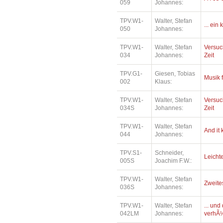
059
Johannes:
TPV.W1-
Walter, Stefan
... ein
050
Johannes:
TPV.W1-
Walter, Stefan
Versuc
034
Johannes:
Zeit
TPV.G1-
Giesen, Tobias
Musik 
002
Klaus:
TPV.W1-
Walter, Stefan
Versuc
034S
Johannes:
Zeit
TPV.W1-
Walter, Stefan
And it
044
Johannes:
TPV.S1-
Schneider,
Leichte
005S
Joachim F.W.:
TPV.W1-
Walter, Stefan
Zweite
036S
Johannes:
TPV.W1-
Walter, Stefan
... un
042LM
Johannes:
verhÃ¼