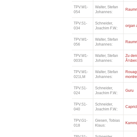
TPV.W1-
Walter, Stefan
Raumm
054
Johannes:
TPV.S1-
Schneider,
organ 
034
Joachim F.W.:
TPV.W1-
Walter, Stefan
Raumm
056
Johannes:
TPV.W1-
Walter, Stefan
Zu den
003S
Johannes:
Ã¼bera
TPV.W1-
Walter, Stefan
Rouage
021LM
Johannes:
montre
TPV.S1-
Schneider,
Guru
024
Joachim F.W.:
TPV.S1-
Schneider,
Capric
040
Joachim F.W.:
TPV.G1-
Giesen, Tobias
Kamm(e
018
Klaus:
TPV.S1-
Schneider,