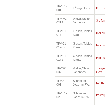
TPV.L1-
LÃ¼tge, Ines:
Kerze 
001
TPV.W1-
Walter, Stefan
Sie fa
031S
Johannes:
TPV.G1-
Giesen, Tobias
Mondu
017
Klaus:
TPV.G1-
Giesen, Tobias
Mondu
017Ch
Klaus:
TPV.G1-
Giesen, Tobias
Mondu
017S
Klaus:
TPV.W1-
Walter, Stefan
... erg
037
Johannes:
nicht
TPV.S1-
Schneider,
Korinth
001
Joachim F.W.:
TPV.S1-
Schneider,
Power
023
Joachim F.W.: