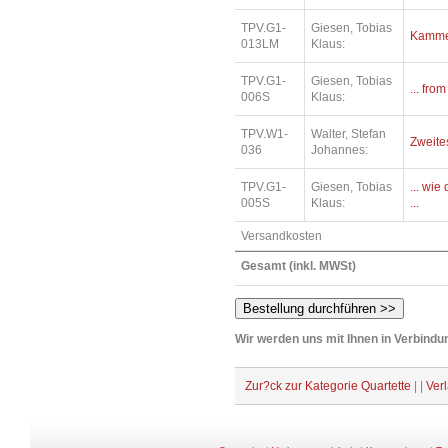
TPV.G1-
Giesen, Tobias
Kamme
013LM
Klaus:
TPV.G1-
Giesen, Tobias
... fro
006S
Klaus:
TPV.W1-
Walter, Stefan
Zweite
036
Johannes:
TPV.G1-
Giesen, Tobias
... wi
005S
Klaus:
...
Versandkosten
Gesamt (inkl. MWSt)
Wir werden uns mit Ihnen in Verbindun
Zur?ck zur Kategorie Quartette
| |
Ver