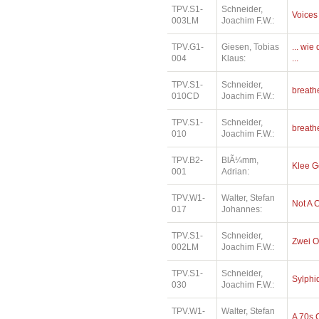
TPV.S1-
Schneider,
Voices
003LM
Joachim F.W.:
TPV.G1-
Giesen, Tobias
... wi
004
Klaus:
...
TPV.S1-
Schneider,
breath
010CD
Joachim F.W.:
TPV.S1-
Schneider,
breath
010
Joachim F.W.:
TPV.B2-
BlÃ¼mm,
Klee 
001
Adrian:
TPV.W1-
Walter, Stefan
Not A 
017
Johannes:
TPV.S1-
Schneider,
Zwei O
002LM
Joachim F.W.:
TPV.S1-
Schneider,
Sylphi
030
Joachim F.W.:
TPV.W1-
Walter, Stefan
A 70s 