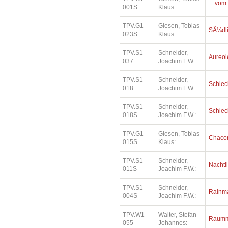
... vom
001S
Klaus:
TPV.G1-
Giesen, Tobias
SÃ¼dl
023S
Klaus:
TPV.S1-
Schneider,
Aureol
037
Joachim F.W.:
TPV.S1-
Schneider,
Schlec
018
Joachim F.W.:
TPV.S1-
Schneider,
Schlec
018S
Joachim F.W.:
TPV.G1-
Giesen, Tobias
Chaco
015S
Klaus:
TPV.S1-
Schneider,
Nachtl
011S
Joachim F.W.:
TPV.S1-
Schneider,
Rainm
004S
Joachim F.W.:
TPV.W1-
Walter, Stefan
Raumm
055
Johannes: