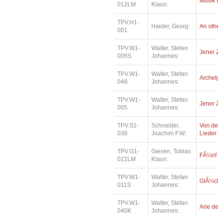
Musik 
012LM
Klaus:
TPV.H1-
Haider, Georg:
An oth
001
TPV.W1-
Walter, Stefan
Jener 
005S
Johannes:
TPV.W1-
Walter, Stefan
Archety
048
Johannes:
TPV.W1-
Walter, Stefan
Jener 
005
Johannes:
TPV.S1-
Schneider,
Von de
038
Joachim F.W.:
Lieder
TPV.G1-
Giesen, Tobias
FÃ¼nf
022LM
Klaus:
TPV.W1-
Walter, Stefan
GlÃ¼ck
011S
Johannes:
TPV.W1-
Walter, Stefan
Arie de
040K
Johannes: