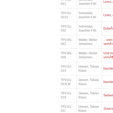
Lines, 
021
Joachim F.W.:
TPV.S1-
Schneider,
Lines, 
021S
Joachim F.W.:
TPV.S1-
Schneider,
ErdwÃ¤
032
Joachim F.W.:
TPV.W1-
Walter, Stefan
... un
042
Johannes:
verhÃ¼
TPV.W1-
Walter, Stefan
Und ni
026
Johannes:
unmÃ¶
TPV.G1-
Giesen, Tobias
Nacht
014
Klaus:
TPV.G1-
Giesen, Tobias
Nacht
014LM
Klaus:
TPV.G1-
Giesen, Tobias
Siebe
019
Klaus:
TPV.G1-
Giesen, Tobias
Scher
011
Klaus: