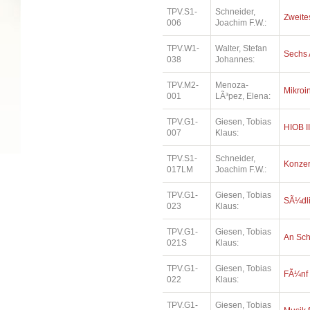
TPV.S1-
Schneider,
Zweites
006
Joachim F.W.:
TPV.W1-
Walter, Stefan
Sechs 
038
Johannes:
TPV.M2-
Menoza-
Mikroi
001
LÃ³pez, Elena:
TPV.G1-
Giesen, Tobias
HIOB II
007
Klaus:
TPV.S1-
Schneider,
Konzer
017LM
Joachim F.W.:
TPV.G1-
Giesen, Tobias
SÃ¼dl
023
Klaus:
TPV.G1-
Giesen, Tobias
An Sc
021S
Klaus:
TPV.G1-
Giesen, Tobias
FÃ¼nf
022
Klaus:
TPV.G1-
Giesen, Tobias