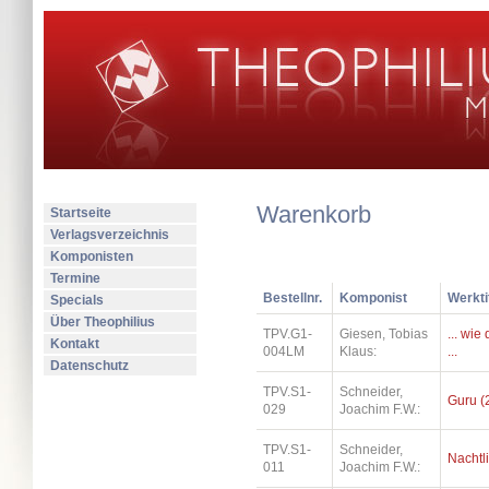
Warenkorb
Startseite
Verlagsverzeichnis
Komponisten
Termine
Bestellnr.
Komponist
Werkti
Specials
Über Theophilius
TPV.G1-
Giesen, Tobias
... wi
Kontakt
004LM
Klaus:
...
Datenschutz
TPV.S1-
Schneider,
Guru (
029
Joachim F.W.:
TPV.S1-
Schneider,
Nachtl
011
Joachim F.W.: