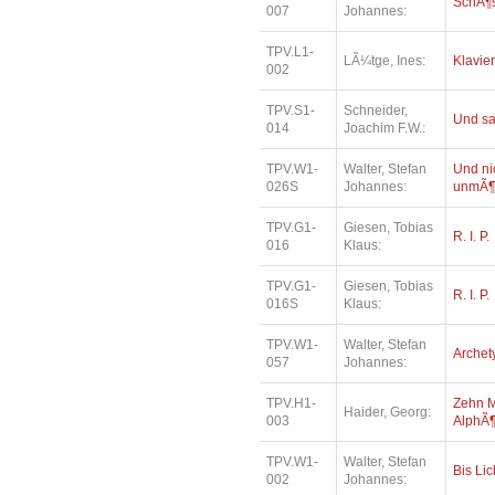
SchÃ¶
007
Johannes:
TPV.L1-
LÃ¼tge, Ines:
Klavie
002
TPV.S1-
Schneider,
Und sa
014
Joachim F.W.:
TPV.W1-
Walter, Stefan
Und ni
026S
Johannes:
unmÃ¶
TPV.G1-
Giesen, Tobias
R. I. P.
016
Klaus:
TPV.G1-
Giesen, Tobias
R. I. P.
016S
Klaus:
TPV.W1-
Walter, Stefan
Archet
057
Johannes:
TPV.H1-
Zehn M
Haider, Georg:
003
AlphÃ¶
TPV.W1-
Walter, Stefan
Bis Lic
002
Johannes: