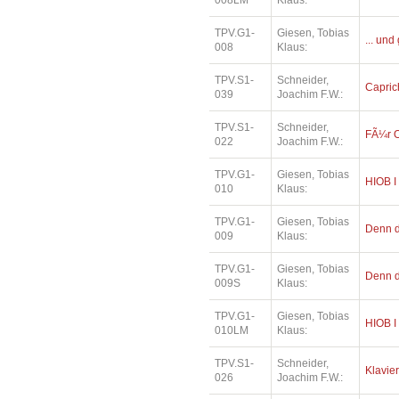
008LM
Klaus:
TPV.G1-
Giesen, Tobias
... und
008
Klaus:
TPV.S1-
Schneider,
Capric
039
Joachim F.W.:
TPV.S1-
Schneider,
FÃ¼r O
022
Joachim F.W.:
TPV.G1-
Giesen, Tobias
HIOB I
010
Klaus:
TPV.G1-
Giesen, Tobias
Denn di
009
Klaus:
TPV.G1-
Giesen, Tobias
Denn di
009S
Klaus:
TPV.G1-
Giesen, Tobias
HIOB I
010LM
Klaus:
TPV.S1-
Schneider,
Klavier
026
Joachim F.W.: