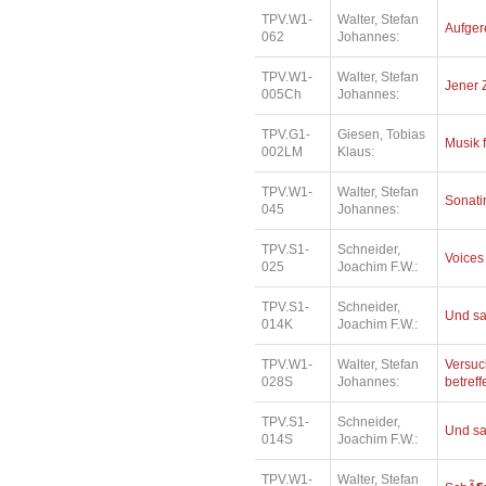
TPV.W1-
Walter, Stefan
Aufger
062
Johannes:
TPV.W1-
Walter, Stefan
Jener 
005Ch
Johannes:
TPV.G1-
Giesen, Tobias
Musik 
002LM
Klaus:
TPV.W1-
Walter, Stefan
Sonatin
045
Johannes:
TPV.S1-
Schneider,
Voices
025
Joachim F.W.:
TPV.S1-
Schneider,
Und sa
014K
Joachim F.W.:
TPV.W1-
Walter, Stefan
Versuc
028S
Johannes:
betref
TPV.S1-
Schneider,
Und sa
014S
Joachim F.W.:
TPV.W1-
Walter, Stefan