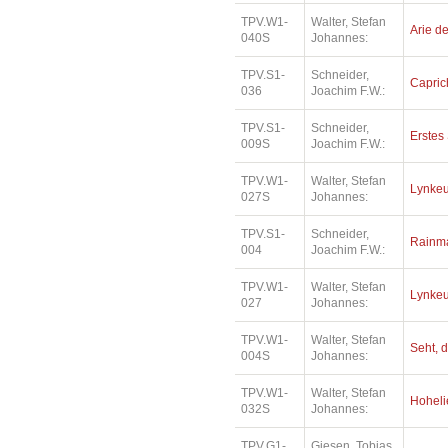
TPV.W1-
Walter, Stefan
Arie de
040S
Johannes:
TPV.S1-
Schneider,
Capric
036
Joachim F.W.:
TPV.S1-
Schneider,
Erstes 
009S
Joachim F.W.:
TPV.W1-
Walter, Stefan
Lynkeu
027S
Johannes:
TPV.S1-
Schneider,
Rainm
004
Joachim F.W.:
TPV.W1-
Walter, Stefan
Lynkeu
027
Johannes:
TPV.W1-
Walter, Stefan
Seht, d
004S
Johannes:
TPV.W1-
Walter, Stefan
Hoheli
032S
Johannes:
TPV.G1-
Giesen, Tobias