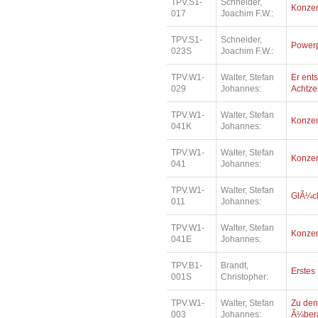
TPV.S1-
Schneider,
Konzer
017
Joachim F.W.:
TPV.S1-
Schneider,
Power
023S
Joachim F.W.:
TPV.W1-
Walter, Stefan
Er ents
029
Johannes:
Achtz
TPV.W1-
Walter, Stefan
Konzer
041K
Johannes:
TPV.W1-
Walter, Stefan
Konzer
041
Johannes:
TPV.W1-
Walter, Stefan
GlÃ¼ck
011
Johannes:
TPV.W1-
Walter, Stefan
Konzer
041E
Johannes:
TPV.B1-
Brandt,
Erstes
001S
Christopher:
TPV.W1-
Walter, Stefan
Zu den
003
Johannes:
Ã¼bera