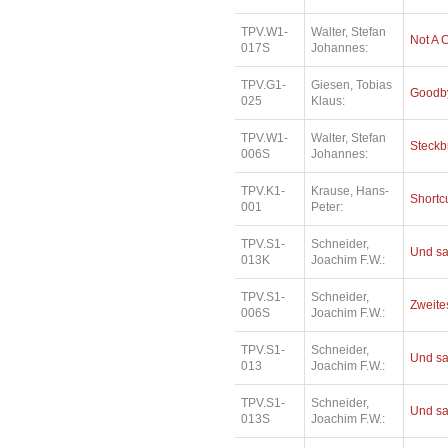
TPV.W1-
Walter, Stefan
Not A 
017S
Johannes:
TPV.G1-
Giesen, Tobias
Goodby
025
Klaus:
TPV.W1-
Walter, Stefan
Steckb
006S
Johannes:
TPV.K1-
Krause, Hans-
Shortc
001
Peter:
TPV.S1-
Schneider,
Und sa
013K
Joachim F.W.:
TPV.S1-
Schneider,
Zweites
006S
Joachim F.W.:
TPV.S1-
Schneider,
Und sa
013
Joachim F.W.:
TPV.S1-
Schneider,
Und sa
013S
Joachim F.W.: