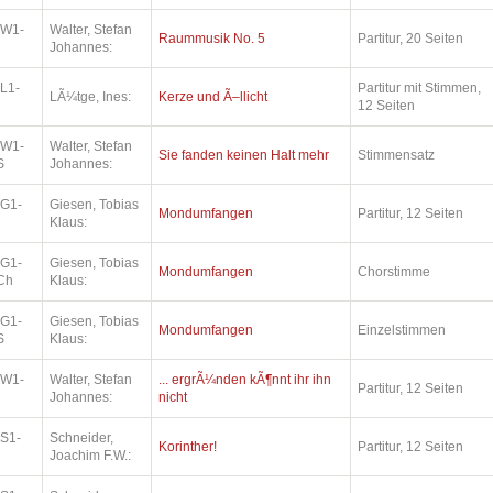
.W1-
Walter, Stefan
Raummusik No. 5
Partitur, 20 Seiten
Johannes:
L1-
Partitur mit Stimmen,
LÃ¼tge, Ines:
Kerze und Ã–llicht
12 Seiten
.W1-
Walter, Stefan
Sie fanden keinen Halt mehr
Stimmensatz
S
Johannes:
.G1-
Giesen, Tobias
Mondumfangen
Partitur, 12 Seiten
Klaus:
.G1-
Giesen, Tobias
Mondumfangen
Chorstimme
Ch
Klaus:
.G1-
Giesen, Tobias
Mondumfangen
Einzelstimmen
S
Klaus:
.W1-
Walter, Stefan
... ergrÃ¼nden kÃ¶nnt ihr ihn
Partitur, 12 Seiten
Johannes:
nicht
.S1-
Schneider,
Korinther!
Partitur, 12 Seiten
Joachim F.W.: