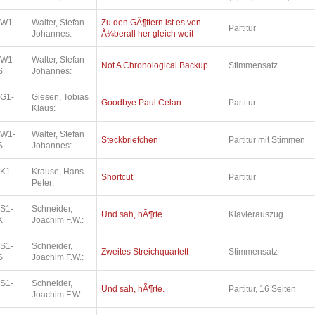
.W1-
Walter, Stefan
Zu den GÃ¶ttern ist es von
Partitur
Johannes:
Ã¼berall her gleich weit
.W1-
Walter, Stefan
Not A Chronological Backup
Stimmensatz
S
Johannes:
.G1-
Giesen, Tobias
Goodbye Paul Celan
Partitur
Klaus:
.W1-
Walter, Stefan
Steckbriefchen
Partitur mit Stimmen
S
Johannes:
.K1-
Krause, Hans-
Shortcut
Partitur
Peter:
.S1-
Schneider,
Und sah, hÃ¶rte.
Klavierauszug
K
Joachim F.W.:
.S1-
Schneider,
Zweites Streichquartett
Stimmensatz
S
Joachim F.W.:
.S1-
Schneider,
Und sah, hÃ¶rte.
Partitur, 16 Seiten
Joachim F.W.: