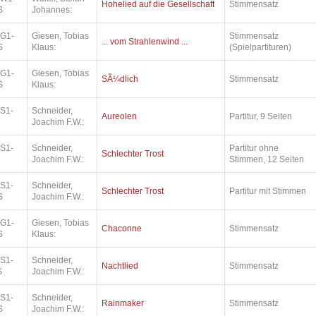
Hohelied auf die Gesellschaft
Stimmensatz
S
Johannes:
.G1-
Giesen, Tobias
Stimmensatz
... vom Strahlenwind ...
S
Klaus:
(Spielpartituren)
.G1-
Giesen, Tobias
SÃ¼dlich
Stimmensatz
S
Klaus:
.S1-
Schneider,
Aureolen
Partitur, 9 Seiten
Joachim F.W.:
.S1-
Schneider,
Partitur ohne
Schlechter Trost
Joachim F.W.:
Stimmen, 12 Seiten
.S1-
Schneider,
Schlechter Trost
Partitur mit Stimmen
S
Joachim F.W.:
.G1-
Giesen, Tobias
Chaconne
Stimmensatz
S
Klaus:
.S1-
Schneider,
Nachtlied
Stimmensatz
S
Joachim F.W.:
.S1-
Schneider,
Rainmaker
Stimmensatz
S
Joachim F.W.: