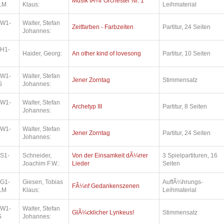
Musik fÃ¼r Orchester Nr. 1
LM
Klaus:
Leihmaterial
.W1-
Walter, Stefan
Zeitfarben - Farbzeiten
Partitur, 24 Seiten
Johannes:
.H1-
Haider, Georg:
An other kind of lovesong
Partitur, 10 Seiten
.W1-
Walter, Stefan
Jener Zorntag
Stimmensatz
S
Johannes:
.W1-
Walter, Stefan
Archetyp III
Partitur, 8 Seiten
Johannes:
.W1-
Walter, Stefan
Jener Zorntag
Partitur, 24 Seiten
Johannes:
.S1-
Schneider,
Von der Einsamkeit dÃ¼rrer
3 Spielpartituren, 16
Joachim F.W.:
Lieder
Seiten
.G1-
Giesen, Tobias
AuffÃ¼hrungs-
FÃ¼nf Gedankenszenen
LM
Klaus:
Leihmaterial
.W1-
Walter, Stefan
GlÃ¼cklicher Lynkeus!
Stimmensatz
S
Johannes: