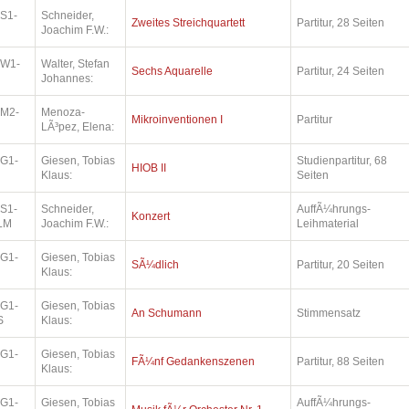
.S1-
Schneider,
Zweites Streichquartett
Partitur, 28 Seiten
Joachim F.W.:
.W1-
Walter, Stefan
Sechs Aquarelle
Partitur, 24 Seiten
Johannes:
.M2-
Menoza-
Mikroinventionen I
Partitur
LÃ³pez, Elena:
.G1-
Giesen, Tobias
Studienpartitur, 68
HIOB II
Klaus:
Seiten
.S1-
Schneider,
AuffÃ¼hrungs-
Konzert
LM
Joachim F.W.:
Leihmaterial
.G1-
Giesen, Tobias
SÃ¼dlich
Partitur, 20 Seiten
Klaus:
.G1-
Giesen, Tobias
An Schumann
Stimmensatz
S
Klaus:
.G1-
Giesen, Tobias
FÃ¼nf Gedankenszenen
Partitur, 88 Seiten
Klaus:
.G1-
Giesen, Tobias
AuffÃ¼hrungs-