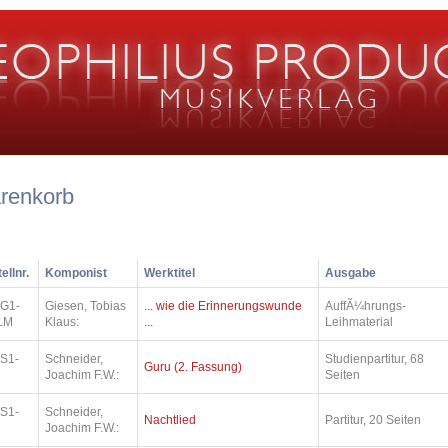
renkorb
ellnr.
Komponist
Werktitel
Ausgabe
.G1-
Giesen, Tobias
... wie die Erinnerungswunde
AuffÃ¼hrungs-
LM
Klaus:
...
Leihmaterial
.S1-
Schneider,
Studienpartitur, 68
Guru (2. Fassung)
Joachim F.W.:
Seiten
.S1-
Schneider,
Nachtlied
Partitur, 20 Seiten
Joachim F.W.: