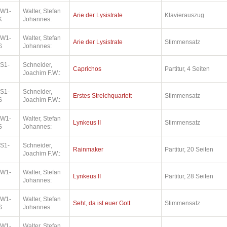
.W1-
Walter, Stefan
Arie der Lysistrate
Klavierauszug
K
Johannes:
.W1-
Walter, Stefan
Arie der Lysistrate
Stimmensatz
S
Johannes:
.S1-
Schneider,
Caprichos
Partitur, 4 Seiten
Joachim F.W.:
.S1-
Schneider,
Erstes Streichquartett
Stimmensatz
S
Joachim F.W.:
.W1-
Walter, Stefan
Lynkeus II
Stimmensatz
S
Johannes:
.S1-
Schneider,
Rainmaker
Partitur, 20 Seiten
Joachim F.W.:
.W1-
Walter, Stefan
Lynkeus II
Partitur, 28 Seiten
Johannes:
.W1-
Walter, Stefan
Seht, da ist euer Gott
Stimmensatz
S
Johannes:
.W1-
Walter, Stefan