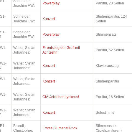
.S1-
Schneider,
Powerplay
Partitur, 28 Seiten
Joachim F.W.:
.S1-
Schneider,
Studienpartitur, 124
Konzert
Joachim F.W.:
Seiten
.S1-
Schneider,
Powerplay
Stimmensatz
S
Joachim F.W.:
.W1-
Walter, Stefan
Er entstieg der Gruft mit
Partitur, 52 Seiten
Johannes:
Achtzehn
.W1-
Walter, Stefan
Konzert
Klavierauszug
K
Johannes:
.W1-
Walter, Stefan
Konzert
Studienpartitur
Johannes:
.W1-
Walter, Stefan
GlÃ¼cklicher Lynkeus!
Partitur, 16 Seiten
Johannes:
.W1-
Walter, Stefan
Konzert
Solostimme
E
Johannes:
.B1-
Brandt,
Stimmensatz
Erstes BlumenstÃ¼ck
S
Christopher:
(Spielpartituren)