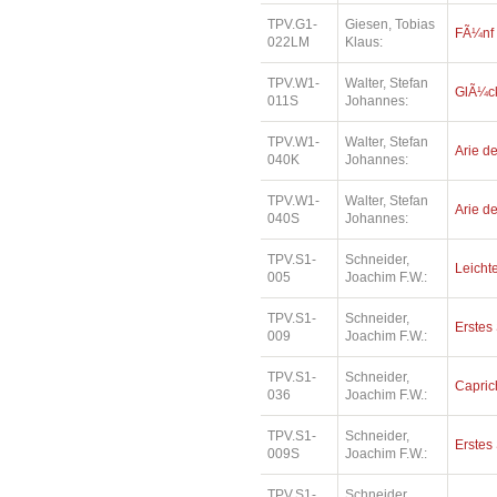
TPV.G1-
Giesen, Tobias
FÃ¼nf
022LM
Klaus:
TPV.W1-
Walter, Stefan
GlÃ¼ck
011S
Johannes:
TPV.W1-
Walter, Stefan
Arie de
040K
Johannes:
TPV.W1-
Walter, Stefan
Arie de
040S
Johannes:
TPV.S1-
Schneider,
Leichte
005
Joachim F.W.:
TPV.S1-
Schneider,
Erstes 
009
Joachim F.W.:
TPV.S1-
Schneider,
Capric
036
Joachim F.W.:
TPV.S1-
Schneider,
Erstes 
009S
Joachim F.W.:
TPV.S1-
Schneider,