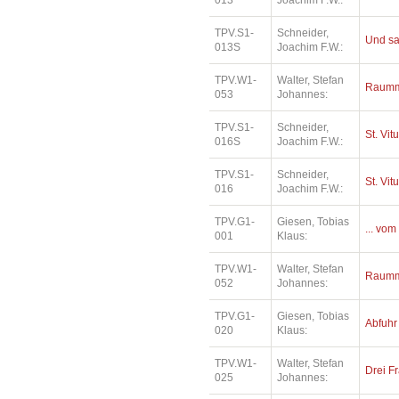
013
Joachim F.W.:
TPV.S1-
Schneider,
Und sa
013S
Joachim F.W.:
TPV.W1-
Walter, Stefan
Raumm
053
Johannes:
TPV.S1-
Schneider,
St. Vit
016S
Joachim F.W.:
TPV.S1-
Schneider,
St. Vit
016
Joachim F.W.:
TPV.G1-
Giesen, Tobias
... vom
001
Klaus:
TPV.W1-
Walter, Stefan
Raumm
052
Johannes:
TPV.G1-
Giesen, Tobias
Abfuhr
020
Klaus:
TPV.W1-
Walter, Stefan
Drei Fr
025
Johannes: