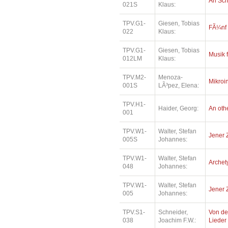
An Sc
021S
Klaus:
TPV.G1-
Giesen, Tobias
FÃ¼nf
022
Klaus:
TPV.G1-
Giesen, Tobias
Musik 
012LM
Klaus:
TPV.M2-
Menoza-
Mikroi
001S
LÃ³pez, Elena:
TPV.H1-
Haider, Georg:
An oth
001
TPV.W1-
Walter, Stefan
Jener 
005S
Johannes:
TPV.W1-
Walter, Stefan
Archety
048
Johannes:
TPV.W1-
Walter, Stefan
Jener 
005
Johannes:
TPV.S1-
Schneider,
Von de
038
Joachim F.W.:
Lieder