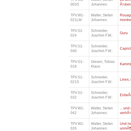
003S
Johannes:
Ã¼bera
TPV.W1-
Walter, Stefan
Rouage
021LM
Johannes:
montre
TPV.S1-
Schneider,
Guru
024
Joachim F.W.:
TPV.S1-
Schneider,
Capric
040
Joachim F.W.:
TPV.G1-
Giesen, Tobias
Kamm(e
018
Klaus:
TPV.S1-
Schneider,
Lines, 
021S
Joachim F.W.:
TPV.S1-
Schneider,
ErdwÃ¤
032
Joachim F.W.:
TPV.W1-
Walter, Stefan
... un
042
Johannes:
verhÃ¼
TPV.W1-
Walter, Stefan
Und ni
026
Johannes:
unmÃ¶