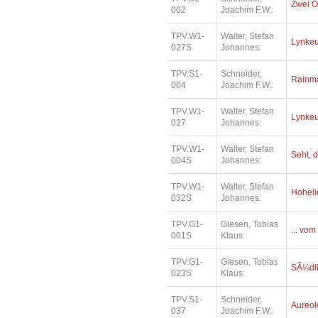
Zwei O
002
Joachim F.W.:
TPV.W1-
Walter, Stefan
Lynkeu
027S
Johannes:
TPV.S1-
Schneider,
Rainm
004
Joachim F.W.:
TPV.W1-
Walter, Stefan
Lynkeu
027
Johannes:
TPV.W1-
Walter, Stefan
Seht, d
004S
Johannes:
TPV.W1-
Walter, Stefan
Hoheli
032S
Johannes:
TPV.G1-
Giesen, Tobias
... vom
001S
Klaus:
TPV.G1-
Giesen, Tobias
SÃ¼dl
023S
Klaus:
TPV.S1-
Schneider,
Aureol
037
Joachim F.W.: