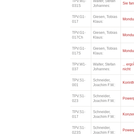
TPV.W1-
Walter, Stefan
Sie fa
031S
Johannes:
TPV.G1-
Giesen, Tobias
Mondu
017
Klaus:
TPV.G1-
Giesen, Tobias
Mondu
017Ch
Klaus:
TPV.G1-
Giesen, Tobias
Mondu
017S
Klaus:
TPV.W1-
Walter, Stefan
... erg
037
Johannes:
nicht
TPV.S1-
Schneider,
Korinth
001
Joachim F.W.:
TPV.S1-
Schneider,
Power
023
Joachim F.W.:
TPV.S1-
Schneider,
Konzer
017
Joachim F.W.:
TPV.S1-
Schneider,
Power
023S
Joachim F.W.: