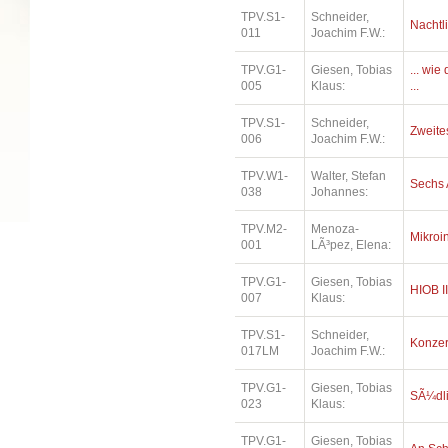
TPV.S1-
Schneider,
Nachtl
011
Joachim F.W.:
TPV.G1-
Giesen, Tobias
... wi
005
Klaus:
...
TPV.S1-
Schneider,
Zweites
006
Joachim F.W.:
TPV.W1-
Walter, Stefan
Sechs 
038
Johannes:
TPV.M2-
Menoza-
Mikroi
001
LÃ³pez, Elena:
TPV.G1-
Giesen, Tobias
HIOB II
007
Klaus:
TPV.S1-
Schneider,
Konzer
017LM
Joachim F.W.:
TPV.G1-
Giesen, Tobias
SÃ¼dl
023
Klaus:
TPV.G1-
Giesen, Tobias