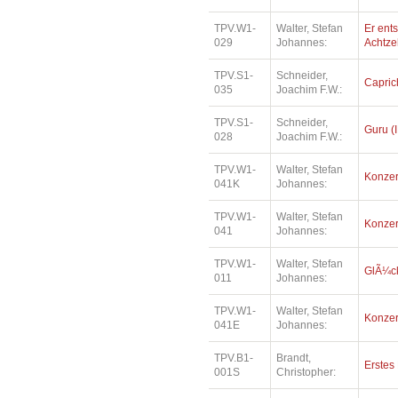
TPV.W1-
Walter, Stefan
Er ents
029
Johannes:
Achtz
TPV.S1-
Schneider,
Capric
035
Joachim F.W.:
TPV.S1-
Schneider,
Guru (I
028
Joachim F.W.:
TPV.W1-
Walter, Stefan
Konzer
041K
Johannes:
TPV.W1-
Walter, Stefan
Konzer
041
Johannes:
TPV.W1-
Walter, Stefan
GlÃ¼ck
011
Johannes:
TPV.W1-
Walter, Stefan
Konzer
041E
Johannes:
TPV.B1-
Brandt,
Erstes
001S
Christopher: