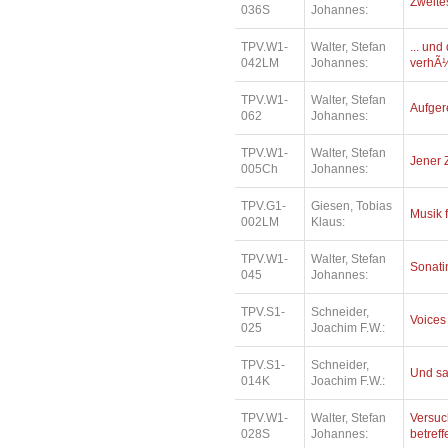
Zweite
036S
Johannes:
TPV.W1-
Walter, Stefan
... un
042LM
Johannes:
verhÃ¼
TPV.W1-
Walter, Stefan
Aufger
062
Johannes:
TPV.W1-
Walter, Stefan
Jener 
005Ch
Johannes:
TPV.G1-
Giesen, Tobias
Musik 
002LM
Klaus:
TPV.W1-
Walter, Stefan
Sonatin
045
Johannes:
TPV.S1-
Schneider,
Voices
025
Joachim F.W.:
TPV.S1-
Schneider,
Und sa
014K
Joachim F.W.:
TPV.W1-
Walter, Stefan
Versuc
028S
Johannes:
betref