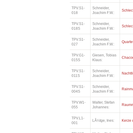
TPV.S1-
Schneider,
Schlec
018
Joachim F.W.:
TPV.S1-
Schneider,
Schlec
018S
Joachim F.W.:
TPV.S1-
Schneider,
Quartet
027
Joachim F.W.:
TPV.G1-
Giesen, Tobias
Chaco
015S
Klaus:
TPV.S1-
Schneider,
Nachtl
011S
Joachim F.W.:
TPV.S1-
Schneider,
Rainm
004S
Joachim F.W.:
TPV.W1-
Walter, Stefan
Raumm
055
Johannes:
TPV.L1-
LÃ¼tge, Ines:
Kerze 
001