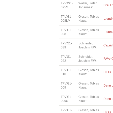
TPV.W1-
Walter, Stefan
Drei Fr
025S
Johannes:
TPV.G1-
Giesen, Tobias
... und
008LM
Klaus:
TPV.G1-
Giesen, Tobias
... und
008
Klaus:
TPV.S1-
Schneider,
Capric
039
Joachim F.W.:
TPV.S1-
Schneider,
FÃ¼r O
022
Joachim F.W.:
TPV.G1-
Giesen, Tobias
HIOB I
010
Klaus:
TPV.G1-
Giesen, Tobias
Denn di
009
Klaus:
TPV.G1-
Giesen, Tobias
Denn di
009S
Klaus:
TPV.G1-
Giesen, Tobias
HIOB I