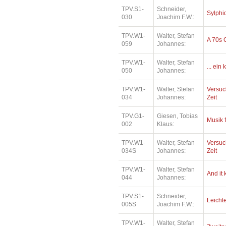
TPV.S1-
Schneider,
Sylphi
030
Joachim F.W.:
TPV.W1-
Walter, Stefan
A 70s 
059
Johannes:
TPV.W1-
Walter, Stefan
... ein
050
Johannes:
TPV.W1-
Walter, Stefan
Versuc
034
Johannes:
Zeit
TPV.G1-
Giesen, Tobias
Musik 
002
Klaus:
TPV.W1-
Walter, Stefan
Versuc
034S
Johannes:
Zeit
TPV.W1-
Walter, Stefan
And it
044
Johannes:
TPV.S1-
Schneider,
Leichte
005S
Joachim F.W.:
TPV.W1-
Walter, Stefan