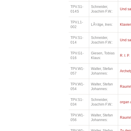
TPV.S1-
Schneider,
Und sa
014S
Joachim F.W.:
TPV.L1-
LÃ¼tge, Ines:
Klavie
002
TPV.S1-
Schneider,
Und sa
014
Joachim F.W.:
TPV.G1-
Giesen, Tobias
R. I. P.
016
Klaus:
TPV.W1-
Walter, Stefan
Archet
057
Johannes:
TPV.W1-
Walter, Stefan
Raumm
054
Johannes:
TPV.S1-
Schneider,
organ 
034
Joachim F.W.:
TPV.W1-
Walter, Stefan
Raumm
056
Johannes:
TPV.W1-
Walter, Stefan
Zu den