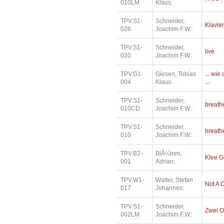
010LM
Klaus:
TPV.S1-
Schneider,
Klavier
026
Joachim F.W.:
TPV.S1-
Schneider,
live
020
Joachim F.W.:
TPV.G1-
Giesen, Tobias
... wi
004
Klaus:
...
TPV.S1-
Schneider,
breath
010CD
Joachim F.W.:
TPV.S1-
Schneider,
breath
010
Joachim F.W.:
TPV.B2-
BlÃ¼mm,
Klee 
001
Adrian:
TPV.W1-
Walter, Stefan
Not A 
017
Johannes:
TPV.S1-
Schneider,
Zwei O
002LM
Joachim F.W.: