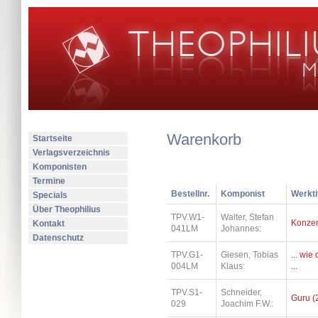
Warenkorb
Startseite
Verlagsverzeichnis
Komponisten
Termine
Bestellnr.
Komponist
Werkti
Specials
Über Theophilius
TPV.W1-
Walter, Stefan
Konzer
Kontakt
041LM
Johannes:
Datenschutz
TPV.G1-
Giesen, Tobias
... wi
004LM
Klaus:
...
TPV.S1-
Schneider,
Guru (
029
Joachim F.W.: