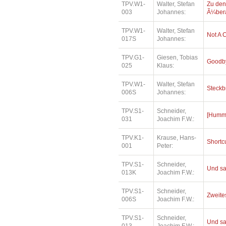
TPV.W1-
Walter, Stefan
Zu den
003
Johannes:
Ã¼bera
TPV.W1-
Walter, Stefan
Not A 
017S
Johannes:
TPV.G1-
Giesen, Tobias
Goodby
025
Klaus:
TPV.W1-
Walter, Stefan
Steckb
006S
Johannes:
TPV.S1-
Schneider,
[Humme
031
Joachim F.W.:
TPV.K1-
Krause, Hans-
Shortc
001
Peter:
TPV.S1-
Schneider,
Und sa
013K
Joachim F.W.:
TPV.S1-
Schneider,
Zweites
006S
Joachim F.W.:
TPV.S1-
Schneider,
Und sa