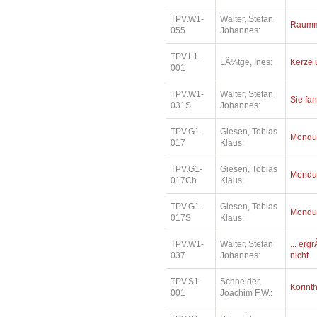
TPV.W1-
Walter, Stefan
Raumm
055
Johannes:
TPV.L1-
LÃ¼tge, Ines:
Kerze 
001
TPV.W1-
Walter, Stefan
Sie fa
031S
Johannes:
TPV.G1-
Giesen, Tobias
Mondu
017
Klaus:
TPV.G1-
Giesen, Tobias
Mondu
017Ch
Klaus:
TPV.G1-
Giesen, Tobias
Mondu
017S
Klaus:
TPV.W1-
Walter, Stefan
... erg
037
Johannes:
nicht
TPV.S1-
Schneider,
Korinth
001
Joachim F.W.: