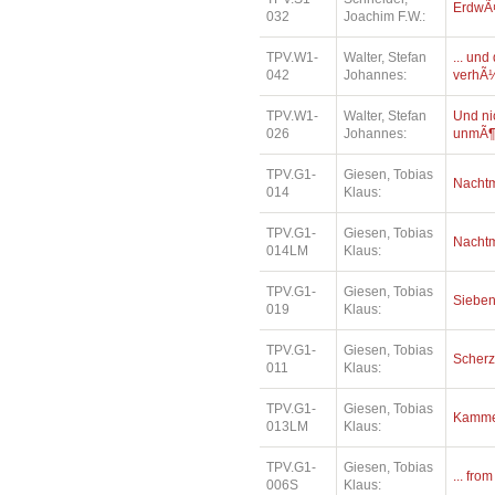
ErdwÃ¤
032
Joachim F.W.:
TPV.W1-
Walter, Stefan
... un
042
Johannes:
verhÃ¼
TPV.W1-
Walter, Stefan
Und ni
026
Johannes:
unmÃ¶
TPV.G1-
Giesen, Tobias
Nacht
014
Klaus:
TPV.G1-
Giesen, Tobias
Nacht
014LM
Klaus:
TPV.G1-
Giesen, Tobias
Siebe
019
Klaus:
TPV.G1-
Giesen, Tobias
Scher
011
Klaus:
TPV.G1-
Giesen, Tobias
Kamme
013LM
Klaus:
TPV.G1-
Giesen, Tobias
... fro
006S
Klaus: