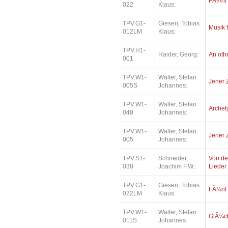
FÃ¼nf
022
Klaus:
TPV.G1-
Giesen, Tobias
Musik 
012LM
Klaus:
TPV.H1-
Haider, Georg:
An oth
001
TPV.W1-
Walter, Stefan
Jener 
005S
Johannes:
TPV.W1-
Walter, Stefan
Archety
048
Johannes:
TPV.W1-
Walter, Stefan
Jener 
005
Johannes:
TPV.S1-
Schneider,
Von de
038
Joachim F.W.:
Lieder
TPV.G1-
Giesen, Tobias
FÃ¼nf
022LM
Klaus:
TPV.W1-
Walter, Stefan
GlÃ¼ck
011S
Johannes: