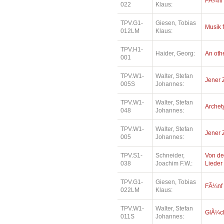
FÃ¼nf
022
Klaus:
TPV.G1-
Giesen, Tobias
Musik 
012LM
Klaus:
TPV.H1-
Haider, Georg:
An oth
001
TPV.W1-
Walter, Stefan
Jener 
005S
Johannes:
TPV.W1-
Walter, Stefan
Archety
048
Johannes:
TPV.W1-
Walter, Stefan
Jener 
005
Johannes:
TPV.S1-
Schneider,
Von de
038
Joachim F.W.:
Lieder
TPV.G1-
Giesen, Tobias
FÃ¼nf
022LM
Klaus:
TPV.W1-
Walter, Stefan
GlÃ¼ck
011S
Johannes: