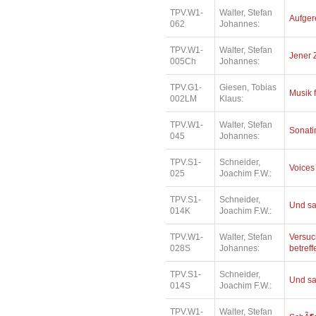
TPV.W1-
Walter, Stefan
Aufger
062
Johannes:
TPV.W1-
Walter, Stefan
Jener 
005Ch
Johannes:
TPV.G1-
Giesen, Tobias
Musik 
002LM
Klaus:
TPV.W1-
Walter, Stefan
Sonatin
045
Johannes:
TPV.S1-
Schneider,
Voices
025
Joachim F.W.:
TPV.S1-
Schneider,
Und sa
014K
Joachim F.W.:
TPV.W1-
Walter, Stefan
Versuc
028S
Johannes:
betref
TPV.S1-
Schneider,
Und sa
014S
Joachim F.W.:
TPV.W1-
Walter, Stefan