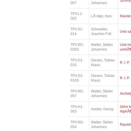
SchÃ¶
007
Johannes:
TPV.L1-
LÃ¼tge, Ines:
Klavie
002
TPV.S1-
Schneider,
Und sa
014
Joachim F.W.:
TPV.W1-
Walter, Stefan
Und ni
026S
Johannes:
unmÃ¶
TPV.G1-
Giesen, Tobias
R. I. P.
016
Klaus:
TPV.G1-
Giesen, Tobias
R. I. P.
016S
Klaus:
TPV.W1-
Walter, Stefan
Archet
057
Johannes:
TPV.H1-
Zehn M
Haider, Georg:
003
AlphÃ¶
TPV.W1-
Walter, Stefan
Raumm
054
Johannes: