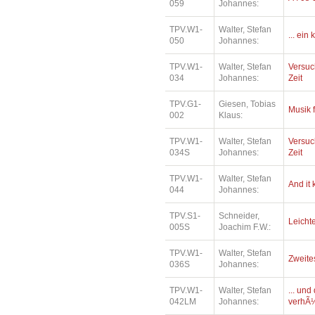
059
Johannes:
TPV.W1-
Walter, Stefan
... ein
050
Johannes:
TPV.W1-
Walter, Stefan
Versuc
034
Johannes:
Zeit
TPV.G1-
Giesen, Tobias
Musik 
002
Klaus:
TPV.W1-
Walter, Stefan
Versuc
034S
Johannes:
Zeit
TPV.W1-
Walter, Stefan
And it
044
Johannes:
TPV.S1-
Schneider,
Leichte
005S
Joachim F.W.:
TPV.W1-
Walter, Stefan
Zweite
036S
Johannes:
TPV.W1-
Walter, Stefan
... un
042LM
Johannes:
verhÃ¼