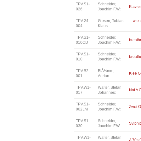
TPV.S1-
Schneider,
Klavier
026
Joachim F.W.:
TPV.G1-
Giesen, Tobias
... wi
004
Klaus:
...
TPV.S1-
Schneider,
breath
010CD
Joachim F.W.:
TPV.S1-
Schneider,
breath
010
Joachim F.W.:
TPV.B2-
BlÃ¼mm,
Klee 
001
Adrian:
TPV.W1-
Walter, Stefan
Not A 
017
Johannes:
TPV.S1-
Schneider,
Zwei O
002LM
Joachim F.W.:
TPV.S1-
Schneider,
Sylphi
030
Joachim F.W.:
TPV.W1-
Walter, Stefan
A 70s 