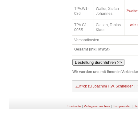
TPV.W1-
Walter, Stefan
Zweite
036
Johannes:
TPV.G1-
Giesen, Tobias
... wi
005S
Klaus:
...
Versandkosten
Gesamt (inkl. MWSt)
Wir werden uns mit Ihnen in Verbindun
Zur?ck zu Joachim F.W. Schneider
| |
Startseite
|
Verlagsverzeichnis
|
Komponisten
|
Te