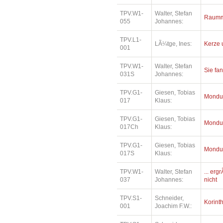
TPV.W1-
Walter, Stefan
Raumm
055
Johannes:
TPV.L1-
LÃ¼tge, Ines:
Kerze 
001
TPV.W1-
Walter, Stefan
Sie fa
031S
Johannes:
TPV.G1-
Giesen, Tobias
Mondu
017
Klaus:
TPV.G1-
Giesen, Tobias
Mondu
017Ch
Klaus:
TPV.G1-
Giesen, Tobias
Mondu
017S
Klaus:
TPV.W1-
Walter, Stefan
... erg
037
Johannes:
nicht
TPV.S1-
Schneider,
Korinth
001
Joachim F.W.: