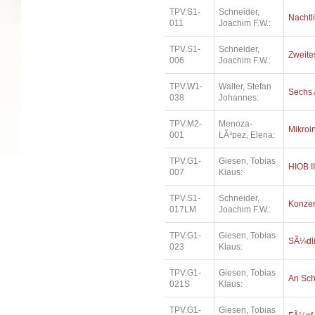
TPV.S1-
Schneider,
Nachtl
011
Joachim F.W.:
TPV.S1-
Schneider,
Zweites
006
Joachim F.W.:
TPV.W1-
Walter, Stefan
Sechs 
038
Johannes:
TPV.M2-
Menoza-
Mikroi
001
LÃ³pez, Elena:
TPV.G1-
Giesen, Tobias
HIOB II
007
Klaus:
TPV.S1-
Schneider,
Konzer
017LM
Joachim F.W.:
TPV.G1-
Giesen, Tobias
SÃ¼dl
023
Klaus:
TPV.G1-
Giesen, Tobias
An Sc
021S
Klaus:
TPV.G1-
Giesen, Tobias