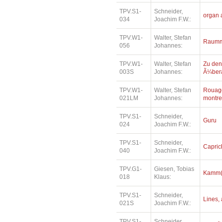
TPV.S1-
Schneider,
organ 
034
Joachim F.W.:
TPV.W1-
Walter, Stefan
Raumm
056
Johannes:
TPV.W1-
Walter, Stefan
Zu den
003S
Johannes:
Ã¼bera
TPV.W1-
Walter, Stefan
Rouage
021LM
Johannes:
montre
TPV.S1-
Schneider,
Guru
024
Joachim F.W.:
TPV.S1-
Schneider,
Capric
040
Joachim F.W.:
TPV.G1-
Giesen, Tobias
Kamm(e
018
Klaus:
TPV.S1-
Schneider,
Lines, 
021S
Joachim F.W.:
TPV.S1-
Schneider,