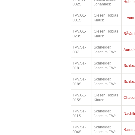
Hoheli
032S
Johannes:
TPV.G1-
Giesen, Tobias
... vom
001S
Klaus:
TPV.G1-
Giesen, Tobias
SÃ¼dl
023S
Klaus:
TPV.S1-
Schneider,
Aureol
037
Joachim F.W.:
TPV.S1-
Schneider,
Schlec
018
Joachim F.W.:
TPV.S1-
Schneider,
Schlec
018S
Joachim F.W.:
TPV.G1-
Giesen, Tobias
Chaco
015S
Klaus:
TPV.S1-
Schneider,
Nachtl
011S
Joachim F.W.:
TPV.S1-
Schneider,
Rainm
004S
Joachim F.W.: