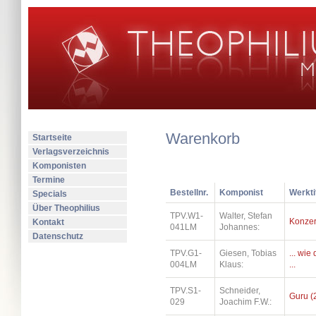
Warenkorb
Startseite
Verlagsverzeichnis
Komponisten
Termine
Bestellnr.
Komponist
Werkti
Specials
Über Theophilius
TPV.W1-
Walter, Stefan
Konzer
Kontakt
041LM
Johannes:
Datenschutz
TPV.G1-
Giesen, Tobias
... wi
004LM
Klaus:
...
TPV.S1-
Schneider,
Guru (
029
Joachim F.W.: