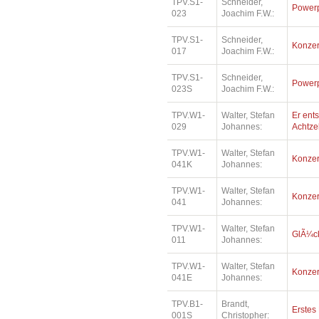
TPV.S1-
Schneider,
Power
023
Joachim F.W.:
TPV.S1-
Schneider,
Konzer
017
Joachim F.W.:
TPV.S1-
Schneider,
Power
023S
Joachim F.W.:
TPV.W1-
Walter, Stefan
Er ents
029
Johannes:
Achtz
TPV.W1-
Walter, Stefan
Konzer
041K
Johannes:
TPV.W1-
Walter, Stefan
Konzer
041
Johannes:
TPV.W1-
Walter, Stefan
GlÃ¼ck
011
Johannes:
TPV.W1-
Walter, Stefan
Konzer
041E
Johannes:
TPV.B1-
Brandt,
Erstes
001S
Christopher: