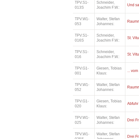
TPV.S1-
Schneider,
Und sa
013S
Joachim F.W.:
TPV.W1-
Walter, Stefan
Raumm
053
Johannes:
TPV.S1-
Schneider,
St. Vit
016S
Joachim F.W.:
TPV.S1-
Schneider,
St. Vit
016
Joachim F.W.:
TPV.G1-
Giesen, Tobias
... vom
001
Klaus:
TPV.W1-
Walter, Stefan
Raumm
052
Johannes:
TPV.G1-
Giesen, Tobias
Abfuhr
020
Klaus:
TPV.W1-
Walter, Stefan
Drei Fr
025
Johannes:
TPV.W1-
Walter, Stefan
Drei Fr