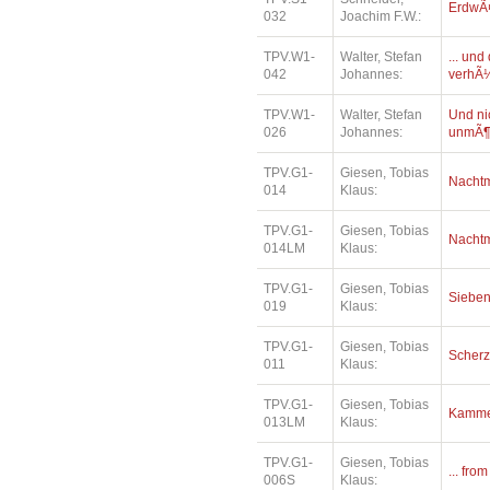
ErdwÃ¤
032
Joachim F.W.:
TPV.W1-
Walter, Stefan
... un
042
Johannes:
verhÃ¼
TPV.W1-
Walter, Stefan
Und ni
026
Johannes:
unmÃ¶
TPV.G1-
Giesen, Tobias
Nacht
014
Klaus:
TPV.G1-
Giesen, Tobias
Nacht
014LM
Klaus:
TPV.G1-
Giesen, Tobias
Siebe
019
Klaus:
TPV.G1-
Giesen, Tobias
Scher
011
Klaus:
TPV.G1-
Giesen, Tobias
Kamme
013LM
Klaus:
TPV.G1-
Giesen, Tobias
... fro
006S
Klaus: