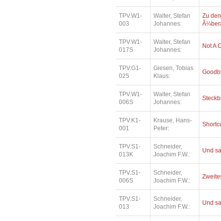
TPV.W1-
Walter, Stefan
Zu den
003
Johannes:
Ã¼bera
TPV.W1-
Walter, Stefan
Not A 
017S
Johannes:
TPV.G1-
Giesen, Tobias
Goodby
025
Klaus:
TPV.W1-
Walter, Stefan
Steckb
006S
Johannes:
TPV.K1-
Krause, Hans-
Shortc
001
Peter:
TPV.S1-
Schneider,
Und sa
013K
Joachim F.W.:
TPV.S1-
Schneider,
Zweites
006S
Joachim F.W.:
TPV.S1-
Schneider,
Und sa
013
Joachim F.W.: