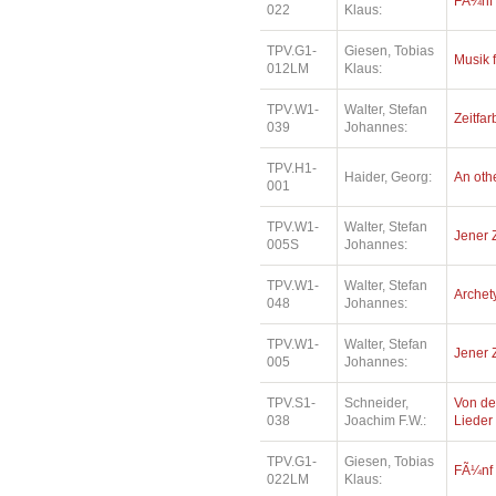
FÃ¼nf
022
Klaus:
TPV.G1-
Giesen, Tobias
Musik 
012LM
Klaus:
TPV.W1-
Walter, Stefan
Zeitfar
039
Johannes:
TPV.H1-
Haider, Georg:
An oth
001
TPV.W1-
Walter, Stefan
Jener 
005S
Johannes:
TPV.W1-
Walter, Stefan
Archety
048
Johannes:
TPV.W1-
Walter, Stefan
Jener 
005
Johannes:
TPV.S1-
Schneider,
Von de
038
Joachim F.W.:
Lieder
TPV.G1-
Giesen, Tobias
FÃ¼nf
022LM
Klaus: