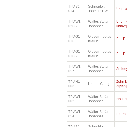
TPV.S1-
Schneider,
Und sa
014
Joachim F.W.:
TPV.W1-
Walter, Stefan
Und ni
026S
Johannes:
unmÃ¶
TPV.G1-
Giesen, Tobias
R. I. P.
016
Klaus:
TPV.G1-
Giesen, Tobias
R. I. P.
016S
Klaus:
TPV.W1-
Walter, Stefan
Archet
057
Johannes:
TPV.H1-
Zehn M
Haider, Georg:
003
AlphÃ¶
TPV.W1-
Walter, Stefan
Bis Lic
002
Johannes:
TPV.W1-
Walter, Stefan
Raumm
054
Johannes:
TPV.S1-
Schneider,