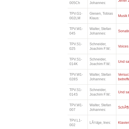
Jener 
005Ch
Johannes:
TPV.G1-
Giesen, Tobias
Musik 
002LM
Klaus:
TPV.W1-
Walter, Stefan
Sonatin
045
Johannes:
TPV.S1-
Schneider,
Voices
025
Joachim F.W.:
TPV.S1-
Schneider,
Und sa
014K
Joachim F.W.:
TPV.W1-
Walter, Stefan
Versuc
028S
Johannes:
betref
TPV.S1-
Schneider,
Und sa
014S
Joachim F.W.:
TPV.W1-
Walter, Stefan
SchÃ¶
007
Johannes:
TPV.L1-
LÃ¼tge, Ines:
Klavie
002