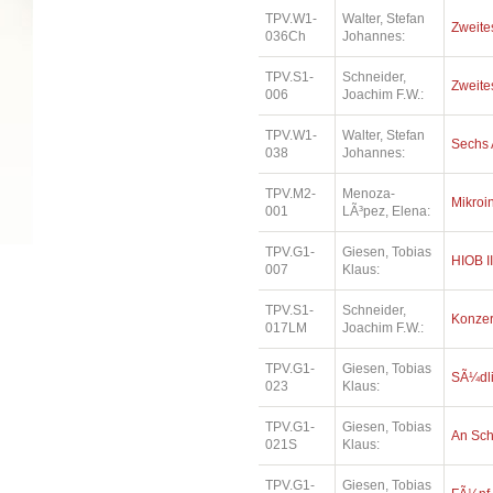
TPV.W1-
Walter, Stefan
Zweite
036Ch
Johannes:
TPV.S1-
Schneider,
Zweites
006
Joachim F.W.:
TPV.W1-
Walter, Stefan
Sechs 
038
Johannes:
TPV.M2-
Menoza-
Mikroi
001
LÃ³pez, Elena:
TPV.G1-
Giesen, Tobias
HIOB II
007
Klaus:
TPV.S1-
Schneider,
Konzer
017LM
Joachim F.W.:
TPV.G1-
Giesen, Tobias
SÃ¼dl
023
Klaus:
TPV.G1-
Giesen, Tobias
An Sc
021S
Klaus:
TPV.G1-
Giesen, Tobias