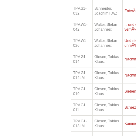
TPV.S1-
Schneider,
ErdwÃ¤
032
Joachim F.W.:
TPV.W1-
Walter, Stefan
... un
042
Johannes:
verhÃ¼
TPV.W1-
Walter, Stefan
Und ni
026
Johannes:
unmÃ¶
TPV.G1-
Giesen, Tobias
Nacht
014
Klaus:
TPV.G1-
Giesen, Tobias
Nacht
014LM
Klaus:
TPV.G1-
Giesen, Tobias
Siebe
019
Klaus:
TPV.G1-
Giesen, Tobias
Scher
011
Klaus:
TPV.G1-
Giesen, Tobias
Kamme
013LM
Klaus: