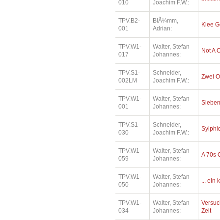
010
Joachim F.W.:
TPV.B2-
BlÃ¼mm,
Klee 
001
Adrian:
TPV.W1-
Walter, Stefan
Not A 
017
Johannes:
TPV.S1-
Schneider,
Zwei O
002LM
Joachim F.W.:
TPV.W1-
Walter, Stefan
Sieben
001
Johannes:
TPV.S1-
Schneider,
Sylphi
030
Joachim F.W.:
TPV.W1-
Walter, Stefan
A 70s 
059
Johannes:
TPV.W1-
Walter, Stefan
... ein
050
Johannes:
TPV.W1-
Walter, Stefan
Versuc
034
Johannes:
Zeit