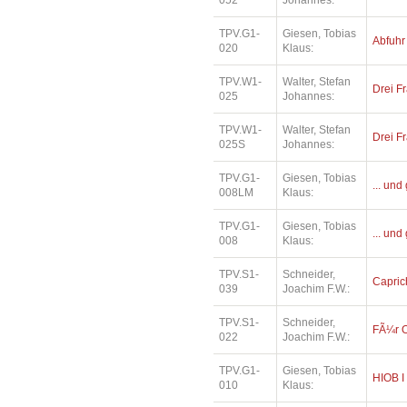
052
Johannes:
TPV.G1-
Giesen, Tobias
Abfuhr
020
Klaus:
TPV.W1-
Walter, Stefan
Drei Fr
025
Johannes:
TPV.W1-
Walter, Stefan
Drei Fr
025S
Johannes:
TPV.G1-
Giesen, Tobias
... und
008LM
Klaus:
TPV.G1-
Giesen, Tobias
... und
008
Klaus:
TPV.S1-
Schneider,
Capric
039
Joachim F.W.:
TPV.S1-
Schneider,
FÃ¼r O
022
Joachim F.W.:
TPV.G1-
Giesen, Tobias
HIOB I
010
Klaus: