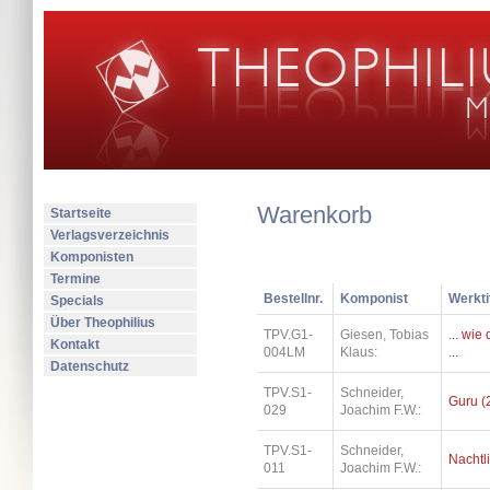
Warenkorb
Startseite
Verlagsverzeichnis
Komponisten
Termine
Bestellnr.
Komponist
Werkti
Specials
Über Theophilius
TPV.G1-
Giesen, Tobias
... wi
Kontakt
004LM
Klaus:
...
Datenschutz
TPV.S1-
Schneider,
Guru (
029
Joachim F.W.:
TPV.S1-
Schneider,
Nachtl
011
Joachim F.W.: