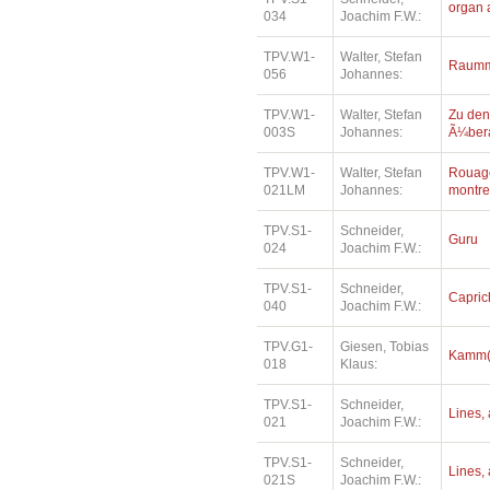
organ 
034
Joachim F.W.:
TPV.W1-
Walter, Stefan
Raumm
056
Johannes:
TPV.W1-
Walter, Stefan
Zu den
003S
Johannes:
Ã¼bera
TPV.W1-
Walter, Stefan
Rouage
021LM
Johannes:
montre
TPV.S1-
Schneider,
Guru
024
Joachim F.W.:
TPV.S1-
Schneider,
Capric
040
Joachim F.W.:
TPV.G1-
Giesen, Tobias
Kamm(e
018
Klaus:
TPV.S1-
Schneider,
Lines, 
021
Joachim F.W.:
TPV.S1-
Schneider,
Lines, 
021S
Joachim F.W.: