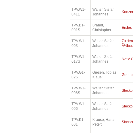
TPV.W1-
Walter, Stefan
Konzer
041E
Johannes:
TPV.B1-
Brandt,
Erstes
001S
Christopher:
TPV.W1-
Walter, Stefan
Zu den
003
Johannes:
Ã¼bera
TPV.W1-
Walter, Stefan
Not A 
017S
Johannes:
TPV.G1-
Giesen, Tobias
Goodby
025
Klaus:
TPV.W1-
Walter, Stefan
Steckb
006S
Johannes:
TPV.W1-
Walter, Stefan
Steckb
006
Johannes:
TPV.K1-
Krause, Hans-
Shortc
001
Peter: