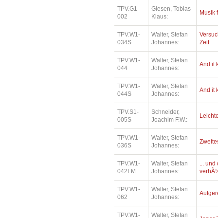
TPV.G1-
Giesen, Tobias
Musik 
002
Klaus:
TPV.W1-
Walter, Stefan
Versuc
034S
Johannes:
Zeit
TPV.W1-
Walter, Stefan
And it
044
Johannes:
TPV.W1-
Walter, Stefan
And it
044S
Johannes:
TPV.S1-
Schneider,
Leichte
005S
Joachim F.W.:
TPV.W1-
Walter, Stefan
Zweite
036S
Johannes:
TPV.W1-
Walter, Stefan
... un
042LM
Johannes:
verhÃ¼
TPV.W1-
Walter, Stefan
Aufger
062
Johannes:
TPV.W1-
Walter, Stefan