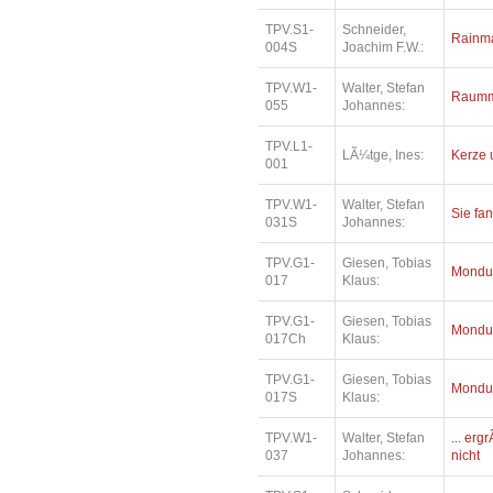
TPV.S1-
Schneider,
Rainm
004S
Joachim F.W.:
TPV.W1-
Walter, Stefan
Raumm
055
Johannes:
TPV.L1-
LÃ¼tge, Ines:
Kerze 
001
TPV.W1-
Walter, Stefan
Sie fa
031S
Johannes:
TPV.G1-
Giesen, Tobias
Mondu
017
Klaus:
TPV.G1-
Giesen, Tobias
Mondu
017Ch
Klaus:
TPV.G1-
Giesen, Tobias
Mondu
017S
Klaus:
TPV.W1-
Walter, Stefan
... erg
037
Johannes:
nicht