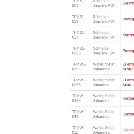
TPV.S1-
Schneider,
Korinth
001
Joachim F.W.:
TPV.S1-
Schneider,
Power
023
Joachim F.W.:
TPV.S1-
Schneider,
Konzer
017
Joachim F.W.:
TPV.S1-
Schneider,
Power
023S
Joachim F.W.:
TPV.W1-
Walter, Stefan
Er ents
029
Johannes:
Achtz
TPV.W1-
Walter, Stefan
Er ents
029S
Johannes:
Achtz
TPV.W1-
Walter, Stefan
Konzer
041K
Johannes:
TPV.W1-
Walter, Stefan
Konzer
041
Johannes:
TPV.W1-
Walter, Stefan
GlÃ¼ck
011
Johannes: