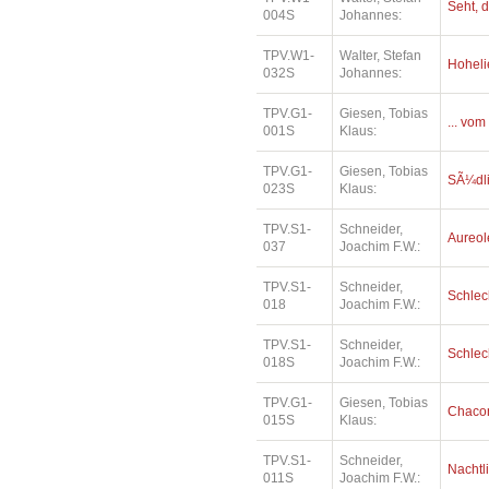
Seht, d
004S
Johannes:
TPV.W1-
Walter, Stefan
Hoheli
032S
Johannes:
TPV.G1-
Giesen, Tobias
... vom
001S
Klaus:
TPV.G1-
Giesen, Tobias
SÃ¼dl
023S
Klaus:
TPV.S1-
Schneider,
Aureol
037
Joachim F.W.:
TPV.S1-
Schneider,
Schlec
018
Joachim F.W.:
TPV.S1-
Schneider,
Schlec
018S
Joachim F.W.:
TPV.G1-
Giesen, Tobias
Chaco
015S
Klaus:
TPV.S1-
Schneider,
Nachtl
011S
Joachim F.W.: