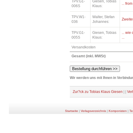
TPV.G1-
Giesen, Tobias
... fro
006S
Klaus:
TPV.W1-
Walter, Stefan
Zweite
036
Johannes:
TPV.G1-
Giesen, Tobias
... wi
005S
Klaus:
...
Versandkosten
Gesamt (inkl. MWSt)
Wir werden uns mit Ihnen in Verbindun
Zur?ck zu Tobias Klaus Giesen
| |
Ver
Startseite
|
Verlagsverzeichnis
|
Komponisten
|
Te